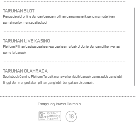
TARUHAN SLOT
Penyedia slot online dengan beragam pilihan game menarik yang memudahkan
pemain untuk mencapai jackpot
TARUHAN LIVE KASINO
Platform Pilihan bagi perusahaan-perusahaan terbaik di dunia, dengan pilihan variasi
game terbanyak
TARUHAN OLAHRAGA
Sportsbook Gaming Platform Terbaik menawarkan lebih banyak game, odds yang lebih
tinggi, dan menyediakan pilihan yang lebih banyak untuk pemain.
Tanggung Jawab Bermain