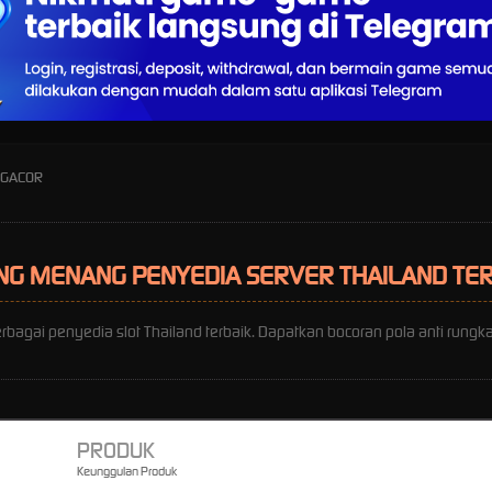
 GACOR
ANG MENANG PENYEDIA SERVER THAILAND TE
agai penyedia slot Thailand terbaik. Dapatkan bocoran pola anti rungkad
PRODUK
Keunggulan Produk