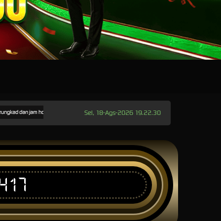
n jam hoki untuk meraih jackpot maxwin setiap hari.
Sel, 18-Ags-2026 19.22.30
Info Pemeliharaan: Server Game Mini Ad
,417