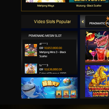
Mahjong Ways
Wukong - Black Scatter
Video Slots Popular
PEMENANG MESIN SLOT
di****1
IDR
10,653,800.00
Mahjong Wins 3 – Black
Scatter
fu****3
IDR
10,636,880.00
Gates of Olympus 1000
kari****6
IDR
9,602,000.00
Gates of Olympus™
kari****6
IDR
7,914,000.00
Sugar Rush