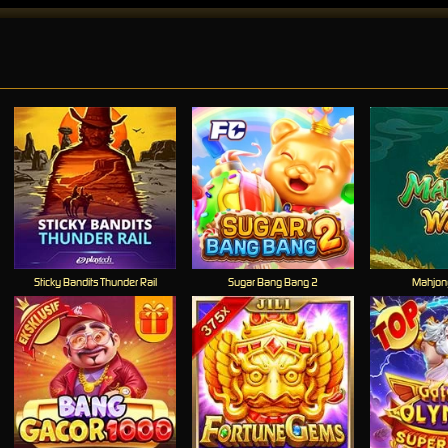
Sticky Bandits Thunder Rail
Sugar Bang Bang 2
Mahjon