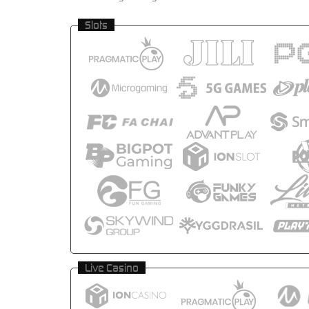
Slots
Live Casino