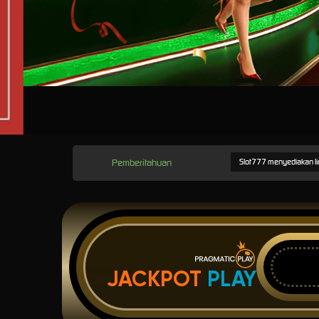
Pemberitahuan
Slot777 menyediakan link slot gam
JACKPOT
PLAY