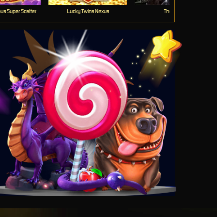
us Super Scatter
Lucky Twins Nexus
The Crypt