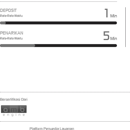
1
DEPOSIT
Min
Rata-Rata Waktu
5
PENARIKAN
Min
Rata-Rata Waktu
Bersertifikasi Dari
Platform Penyedia Layanan