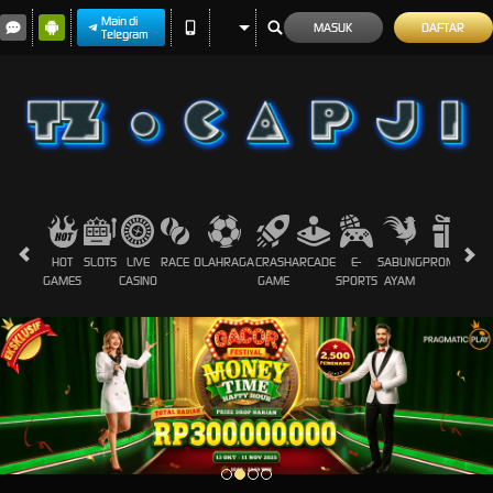
Main di
MASUK
DAFTAR
Telegram
HOT
SLOTS
LIVE
RACE
OLAHRAGA
CRASH
ARCADE
E-
SABUNG
PROMOSI
GAMES
CASINO
GAME
SPORTS
AYAM