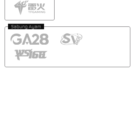
Sabung Ayam