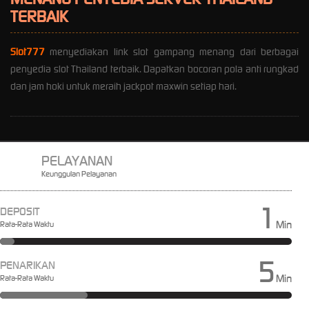
TERBAIK
Slot777
menyediakan link slot gampang menang dari berbagai
penyedia slot Thailand terbaik. Dapatkan bocoran pola anti rungkad
dan jam hoki untuk meraih jackpot maxwin setiap hari.
PELAYANAN
Keunggulan Pelayanan
1
DEPOSIT
Min
Rata-Rata Waktu
5
PENARIKAN
Min
Rata-Rata Waktu