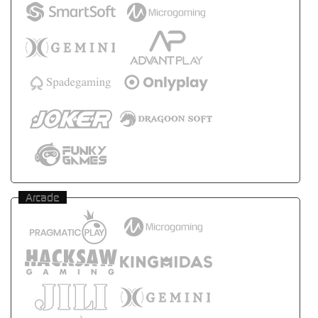
Arcade