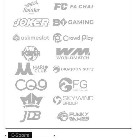
E-Sports