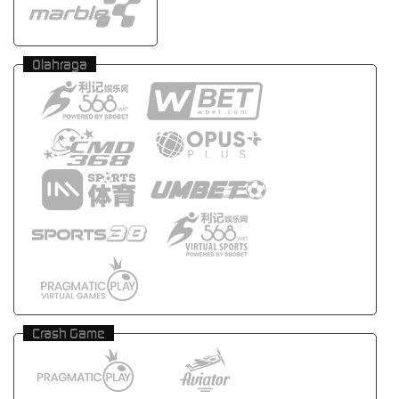
Olahraga
Crash Game