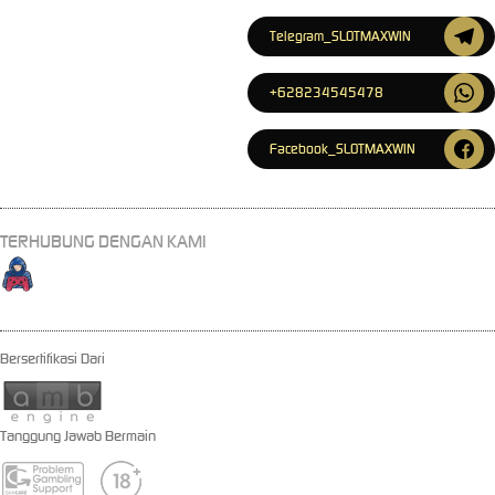
Telegram_SLOTMAXWIN
+628234545478
Facebook_SLOTMAXWIN
TERHUBUNG DENGAN KAMI
Bersertifikasi Dari
Tanggung Jawab Bermain