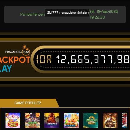
Sel, 18-Ags-2026
Slot777 menyediakan link slot gampang menang dari berbagai penyed
Pemberitahuan
19.22.30
IDR
12,665,377,9
ACKPOT
LAY
GAME POPULER