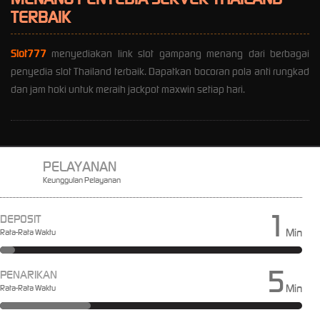
TERBAIK
Slot777
menyediakan link slot gampang menang dari berbagai
penyedia slot Thailand terbaik. Dapatkan bocoran pola anti rungkad
dan jam hoki untuk meraih jackpot maxwin setiap hari.
PELAYANAN
Keunggulan Pelayanan
1
DEPOSIT
Min
Rata-Rata Waktu
5
PENARIKAN
Min
Rata-Rata Waktu