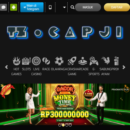
Main di
MASUK
DAFTAR
Telegram
HOT
SLOTS
LIVE
RACE
OLAHRAGA
CRASH
ARCADE
E-
SABUNG
PROMOSI
GAMES
CASINO
GAME
SPORTS
AYAM