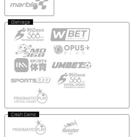
Olahraga
Crash Game