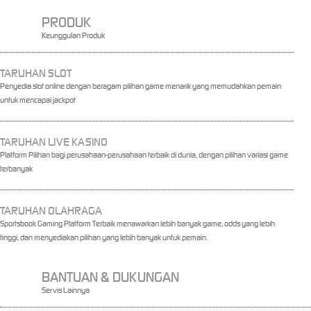
PRODUK
Keunggulan Produk
TARUHAN SLOT
Penyedia slot online dengan beragam pilihan game menarik yang memudahkan pemain
untuk mencapai jackpot
TARUHAN LIVE KASINO
Platform Pilihan bagi perusahaan-perusahaan terbaik di dunia, dengan pilihan variasi game
terbanyak
TARUHAN OLAHRAGA
Sportsbook Gaming Platform Terbaik menawarkan lebih banyak game, odds yang lebih
tinggi, dan menyediakan pilihan yang lebih banyak untuk pemain.
BANTUAN & DUKUNGAN
Servis Lainnya