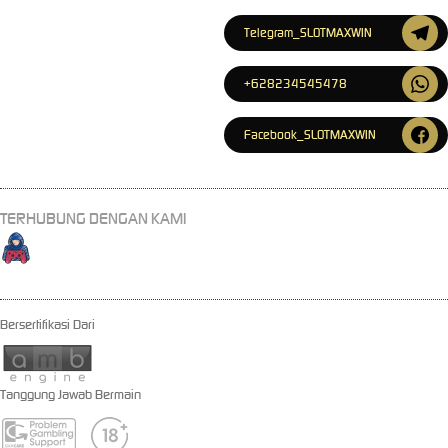
Telegram_SLOTMAXWIN
+628234545478
Facebook_SLOTMAXWIN
TERHUBUNG DENGAN KAMI
Bersertifikasi Dari
Tanggung Jawab Bermain