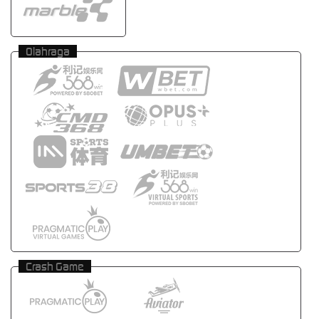
Olahraga
Crash Game