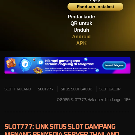
IDR
2,664,000.00
Panduan instalasi
Mahjong Wins 3 – Black
Scatter
Pindai kode
QR untuk
Unduh
Android
APK
SLOT THAILAND
SLOT777
SITUS SLOT GACOR
SLOT GACOR
©2026 SLOT777. Hak cipta dilindungi | 18+
SLOT777: LINK SITUS SLOT GAMPANG
MENANG PENYEDIA SERVER THAILAND