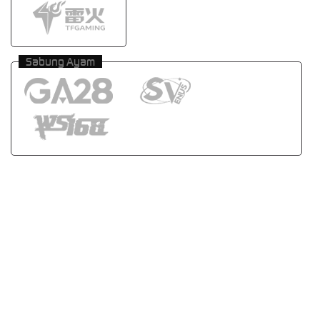
Sabung Ayam