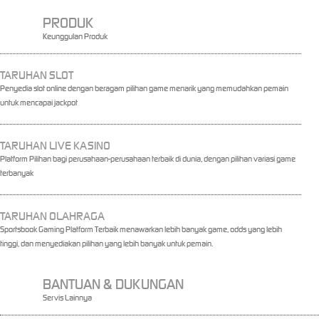
PRODUK
Keunggulan Produk
TARUHAN SLOT
Penyedia slot online dengan beragam pilihan game menarik yang memudahkan pemain
untuk mencapai jackpot
TARUHAN LIVE KASINO
Platform Pilihan bagi perusahaan-perusahaan terbaik di dunia, dengan pilihan variasi game
terbanyak
TARUHAN OLAHRAGA
Sportsbook Gaming Platform Terbaik menawarkan lebih banyak game, odds yang lebih
tinggi, dan menyediakan pilihan yang lebih banyak untuk pemain.
BANTUAN & DUKUNGAN
Servis Lainnya