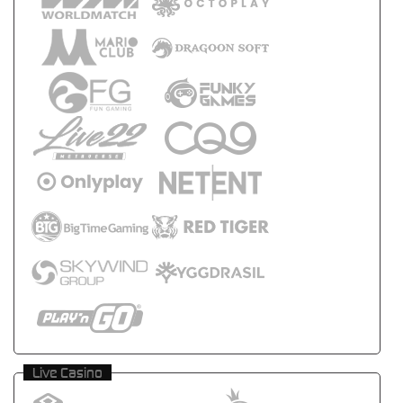
Live Casino