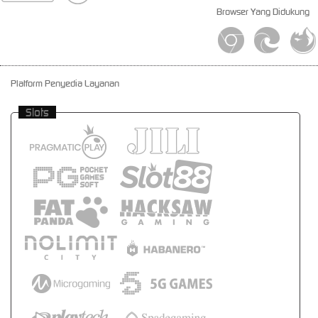
Browser Yang Didukung
Platform Penyedia Layanan
Slots