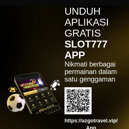
kari****6
UNDUH
IDR
7,914,000.00
Sugar Rush
APLIKASI
zeusba****u
IDR
5,076,000.00
GRATIS
Gates of Olympus 1000
SLOT777
kmsu****i
IDR
3,712,000.00
APP
Aztec Gems Deluxe™
Nikmati berbagai
hend****2
IDR
3,178,000.00
permainan dalam
Gates of Gatot Kaca 1000
satu genggaman
zeusba****u
IDR
3,026,000.00
Gates of Olympus 1000
zeusba****u
IDR
2,779,500.00
Gates of Olympus 1000
https://azgotravel.vip/
di****1
App