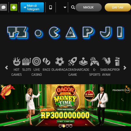
Main di
MASUK
DAFTAR
Telegram
HOT
SLOTS
LIVE
RACE
OLAHRAGA
CRASH
ARCADE
E-
SABUNG
PROMOSI
GAMES
CASINO
GAME
SPORTS
AYAM