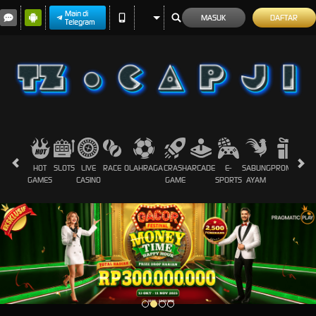
Main di
MASUK
DAFTAR
Telegram
HOT
SLOTS
LIVE
RACE
OLAHRAGA
CRASH
ARCADE
E-
SABUNG
PROMOSI
GAMES
CASINO
GAME
SPORTS
AYAM