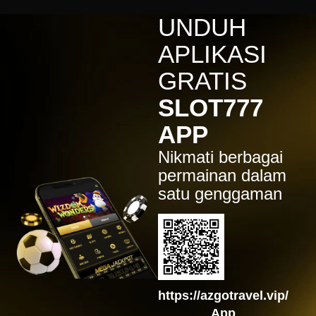
kari****6
UNDUH
IDR
7,914,000.00
Sugar Rush
APLIKASI
zeusba****u
IDR
5,076,000.00
GRATIS
Gates of Olympus 1000
SLOT777
kmsu****i
IDR
3,712,000.00
APP
Aztec Gems Deluxe™
Nikmati berbagai
hend****2
IDR
3,178,000.00
permainan dalam
Gates of Gatot Kaca 1000
satu genggaman
zeusba****u
IDR
3,026,000.00
Gates of Olympus 1000
zeusba****u
IDR
2,779,500.00
Gates of Olympus 1000
https://azgotravel.vip/
di****1
App