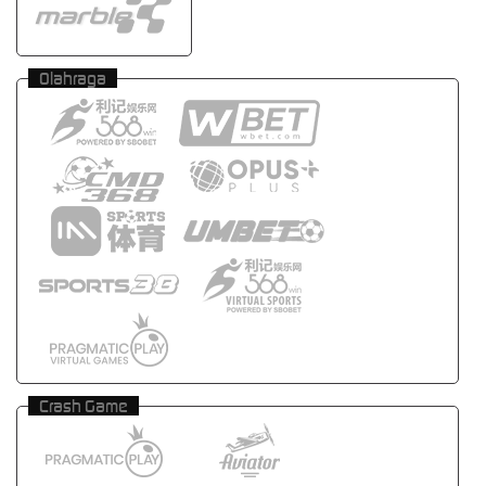
Olahraga
Crash Game