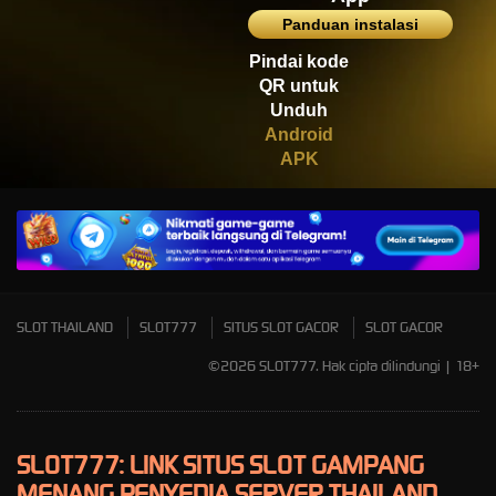
IDR
2,664,000.00
Panduan instalasi
Mahjong Wins 3 – Black
Scatter
Pindai kode
QR untuk
Unduh
Android
APK
SLOT THAILAND
SLOT777
SITUS SLOT GACOR
SLOT GACOR
©2026 SLOT777. Hak cipta dilindungi | 18+
SLOT777: LINK SITUS SLOT GAMPANG
MENANG PENYEDIA SERVER THAILAND