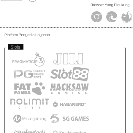
Browser Yang Didukung
Platform Penyedia Layanan
Slots