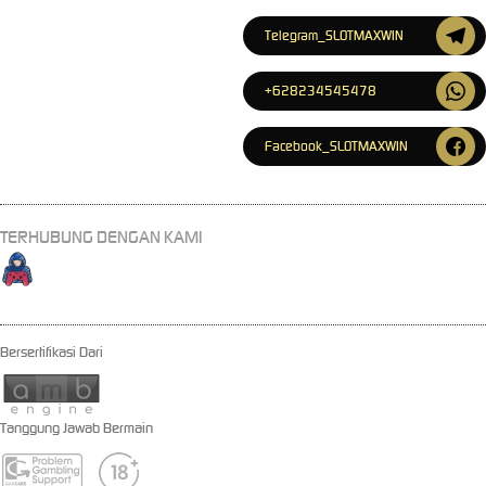
Telegram_SLOTMAXWIN
+628234545478
Facebook_SLOTMAXWIN
TERHUBUNG DENGAN KAMI
Bersertifikasi Dari
Tanggung Jawab Bermain