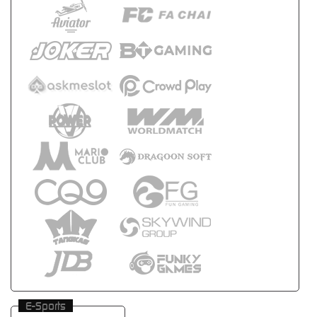
E-Sports