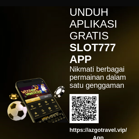
kari****6
UNDUH
IDR
7,914,000.00
Sugar Rush
APLIKASI
zeusba****u
IDR
5,076,000.00
GRATIS
Gates of Olympus 1000
SLOT777
kmsu****i
IDR
3,712,000.00
APP
Aztec Gems Deluxe™
Nikmati berbagai
hend****2
IDR
3,178,000.00
permainan dalam
Gates of Gatot Kaca 1000
satu genggaman
zeusba****u
IDR
3,026,000.00
Gates of Olympus 1000
zeusba****u
IDR
2,779,500.00
Gates of Olympus 1000
https://azgotravel.vip/
di****1
App