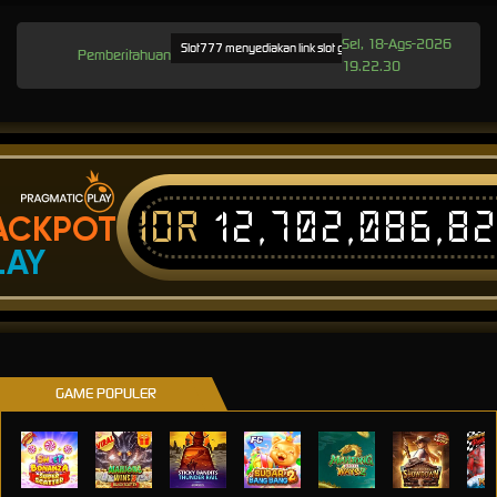
Sel, 18-Ags-2026
Slot777 menyediakan link slot gampang menang dari berbagai penyed
Pemberitahuan
19.22.30
IDR
12,702,086,8
ACKPOT
LAY
GAME POPULER