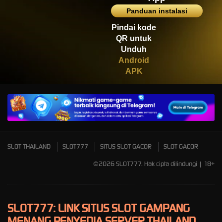
IDR
2,664,000.00
Panduan instalasi
Mahjong Wins 3 – Black
Scatter
Pindai kode
QR untuk
Unduh
Android
APK
SLOT THAILAND
SLOT777
SITUS SLOT GACOR
SLOT GACOR
©2026 SLOT777. Hak cipta dilindungi | 18+
SLOT777: LINK SITUS SLOT GAMPANG
MENANG PENYEDIA SERVER THAILAND