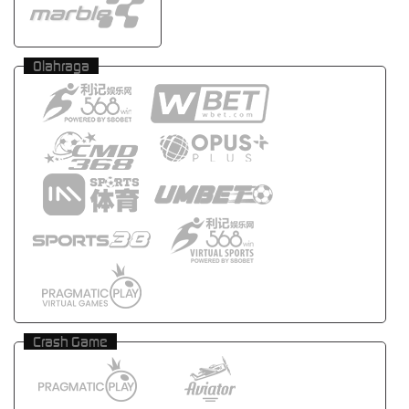
Olahraga
Crash Game