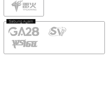
Sabung Ayam