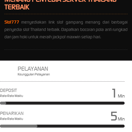
TERBAIK
Slot777
menyediakan link slot gampang menang dari berbagai
penyedia slot Thailand terbaik. Dapatkan bocoran pola anti rungkad
dan jam hoki untuk meraih jackpot maxwin setiap hari.
PELAYANAN
Keunggulan Pelayanan
1
DEPOSIT
Min
Rata-Rata Waktu
5
PENARIKAN
Min
Rata-Rata Waktu