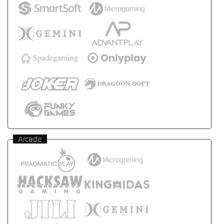
Arcade