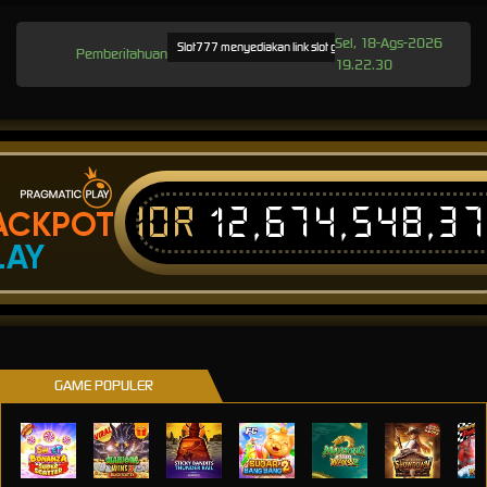
Sel, 18-Ags-2026
Slot777 menyediakan link slot gampang menang dari berbagai penyed
Pemberitahuan
19.22.30
IDR
12,674,548,3
ACKPOT
LAY
GAME POPULER