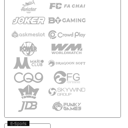
E-Sports