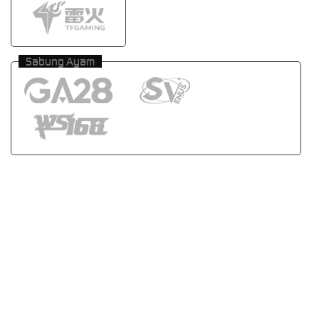
Sabung Ayam