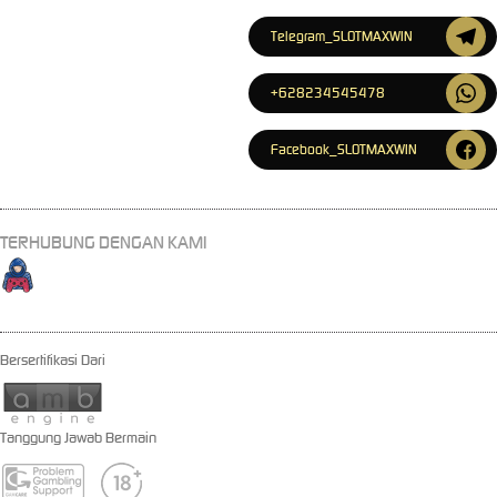
Telegram_SLOTMAXWIN
+628234545478
Facebook_SLOTMAXWIN
TERHUBUNG DENGAN KAMI
Bersertifikasi Dari
Tanggung Jawab Bermain