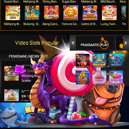
Sweet Bonanza Super Scatter
Mahjong Wins 3 – Black Scatter
Sticky Bandits Thunder Rail
Sugar Bang Bang 2
Mahjong Ways 2
Wild Bounty Showdown
Mahjong Ways
Wukong - Black Scatter
Bang Gacor 1000
Fortune Gems
Gates of Olympus Super Scatter
Lucky Twins Nexus
The 
Video Slots Popular
PEMENANG MESIN SLOT
di****1
IDR
10,653,800.00
Mahjong Wins 3 – Black
Scatter
fu****3
IDR
10,636,880.00
Gates of Olympus 1000
kari****6
IDR
9,602,000.00
Gates of Olympus™