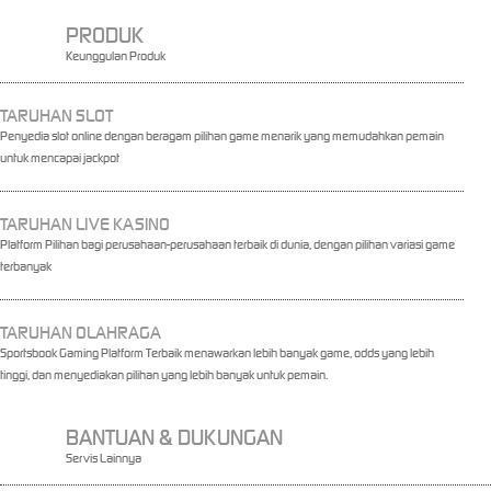
PRODUK
Keunggulan Produk
TARUHAN SLOT
Penyedia slot online dengan beragam pilihan game menarik yang memudahkan pemain
untuk mencapai jackpot
TARUHAN LIVE KASINO
Platform Pilihan bagi perusahaan-perusahaan terbaik di dunia, dengan pilihan variasi game
terbanyak
TARUHAN OLAHRAGA
Sportsbook Gaming Platform Terbaik menawarkan lebih banyak game, odds yang lebih
tinggi, dan menyediakan pilihan yang lebih banyak untuk pemain.
BANTUAN & DUKUNGAN
Servis Lainnya