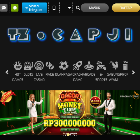
Main di
MASUK
DAFTAR
Telegram
HOT
SLOTS
LIVE
RACE
OLAHRAGA
CRASH
ARCADE
E-
SABUNG
PROMOSI
GAMES
CASINO
GAME
SPORTS
AYAM