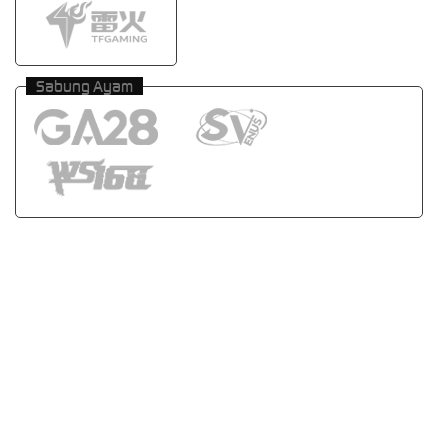
Sabung Ayam