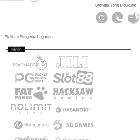
Browser Yang Didukung
Platform Penyedia Layanan
Slots