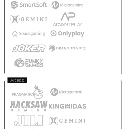
Arcade