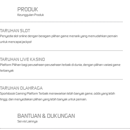
PRODUK
Keunggulan Produk
TARUHAN SLOT
Penyedia slot online dengan beragam pilihan game menarik yang memudahkan pemain
untuk mencapai jackpot
TARUHAN LIVE KASINO
Platform Pilihan bagi perusahaan-perusahaan terbaik di dunia, dengan pilihan variasi game
terbanyak
TARUHAN OLAHRAGA
Sportsbook Gaming Platform Terbaik menawarkan lebih banyak game, odds yang lebih
tinggi, dan menyediakan pilihan yang lebih banyak untuk pemain.
BANTUAN & DUKUNGAN
Servis Lainnya