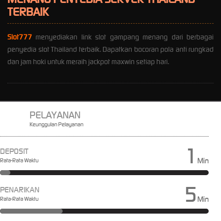
TERBAIK
Slot777
menyediakan link slot gampang menang dari berbagai
penyedia slot Thailand terbaik. Dapatkan bocoran pola anti rungkad
dan jam hoki untuk meraih jackpot maxwin setiap hari.
PELAYANAN
Keunggulan Pelayanan
1
DEPOSIT
Min
Rata-Rata Waktu
5
PENARIKAN
Min
Rata-Rata Waktu