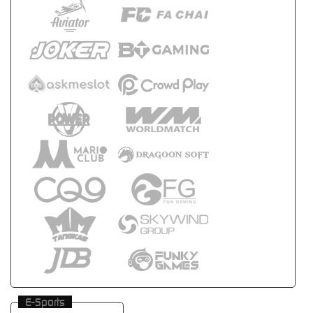
E-Sports