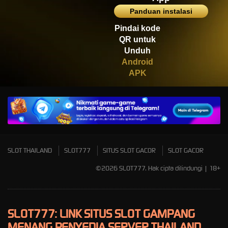
IDR
2,664,000.00
Panduan instalasi
Mahjong Wins 3 – Black
Scatter
Pindai kode
QR untuk
Unduh
Android
APK
SLOT THAILAND
SLOT777
SITUS SLOT GACOR
SLOT GACOR
©2026 SLOT777. Hak cipta dilindungi | 18+
SLOT777: LINK SITUS SLOT GAMPANG
MENANG PENYEDIA SERVER THAILAND