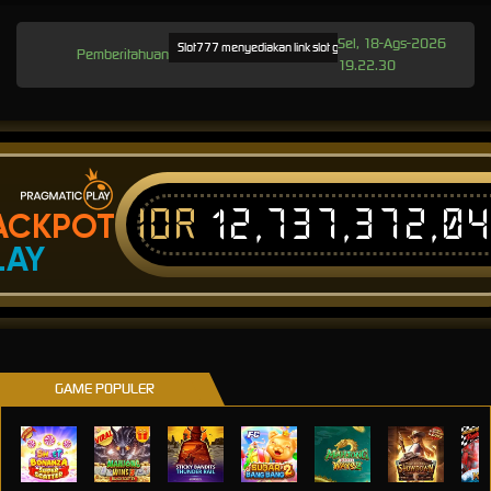
Sel, 18-Ags-2026
Slot777 menyediakan link slot gampang menang dari berbagai penyed
Pemberitahuan
19.22.30
IDR
12,737,372,0
ACKPOT
LAY
GAME POPULER