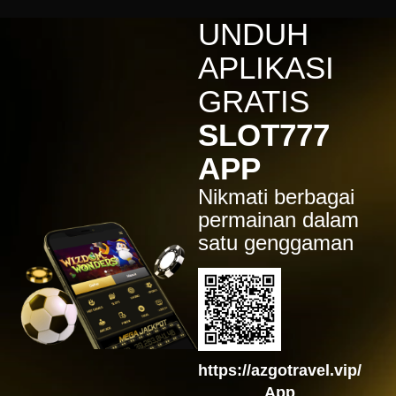
kari****6
UNDUH
IDR
7,914,000.00
Sugar Rush
APLIKASI
zeusba****u
IDR
5,076,000.00
GRATIS
Gates of Olympus 1000
SLOT777
kmsu****i
IDR
3,712,000.00
APP
Aztec Gems Deluxe™
Nikmati berbagai
hend****2
IDR
3,178,000.00
permainan dalam
Gates of Gatot Kaca 1000
satu genggaman
zeusba****u
IDR
3,026,000.00
Gates of Olympus 1000
zeusba****u
IDR
2,779,500.00
Gates of Olympus 1000
https://azgotravel.vip/
di****1
App