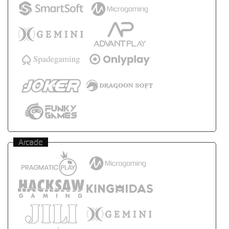
Arcade