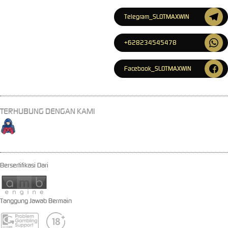
Telegram_SLOTMAXWIN
+628234545478
Facebook_SLOTMAXWIN
TERHUBUNG DENGAN KAMI
Bersertifikasi Dari
Tanggung Jawab Bermain