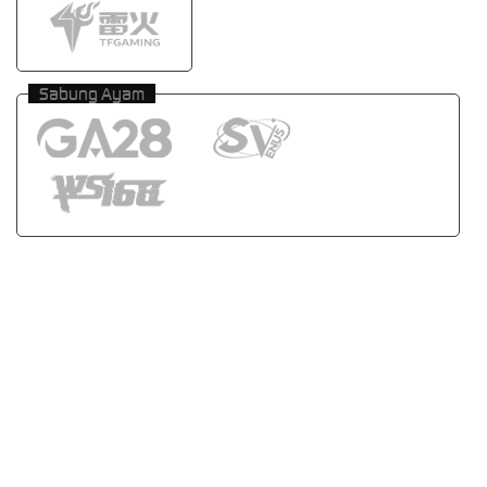
Sabung Ayam