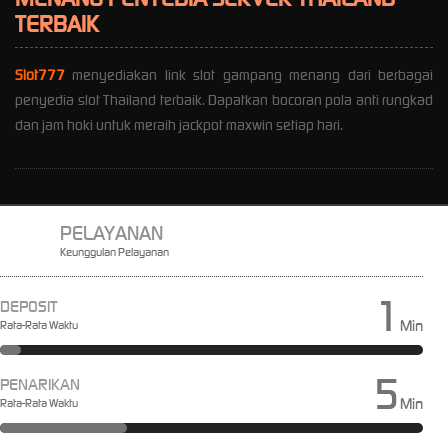
TERBAIK
Slot777
menyediakan link slot gampang menang dari berbagai
penyedia slot Thailand terbaik. Dapatkan bocoran pola anti rungkad
dan jam hoki untuk meraih jackpot maxwin setiap hari.
PELAYANAN
Keunggulan Pelayanan
1
DEPOSIT
Min
Rata-Rata Waktu
5
PENARIKAN
Min
Rata-Rata Waktu