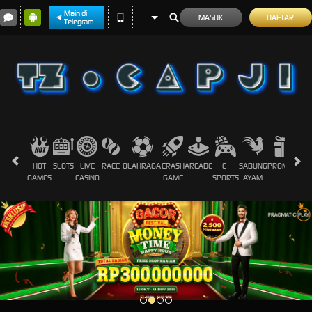
Main di
MASUK
DAFTAR
Telegram
HOT
SLOTS
LIVE
RACE
OLAHRAGA
CRASH
ARCADE
E-
SABUNG
PROMOSI
GAMES
CASINO
GAME
SPORTS
AYAM