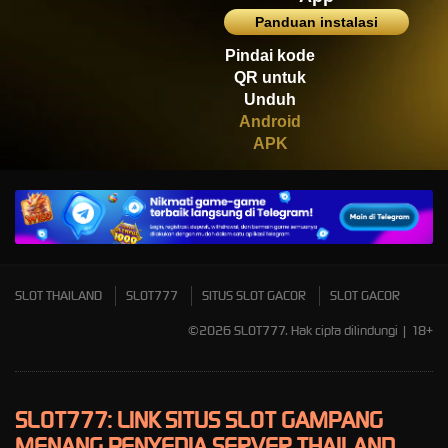
IDR
2,664,000.00
Panduan instalasi
Mahjong Wins 3 – Black
Scatter
Pindai kode
QR untuk
Unduh
Android
APK
SLOT THAILAND
SLOT777
SITUS SLOT GACOR
SLOT GACOR
©2026 SLOT777. Hak cipta dilindungi | 18+
SLOT777: LINK SITUS SLOT GAMPANG
MENANG PENYEDIA SERVER THAILAND