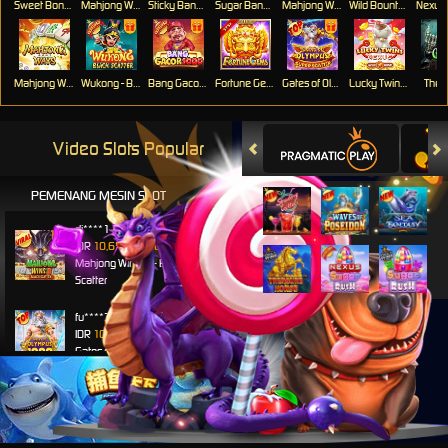
Sweet Bonanza Super Scatter
Mahjong Wins 3 – Black Scatter
Sticky Bandits Thunder Rail
Sugar Bang Bang 2
Mahjong Ways 2
Wild Bounty Showdown
Mahjong Ways
Wukong - Black Scatter
Bang Gacor 1000
Fortune Gems
Gates of Olympus Super Scatter
Lucky Twins Nexus
The 
Video Slots Popular
PEMENANG MESIN SLOT
di****1
IDR
10,653,800.00
Mahjong Wins 3 – Black
Scatter
fu****3
IDR
10,636,880.00
Gates of Olympus 1000
kari****6
IDR
9,602,000.00
Gates of Olympus™