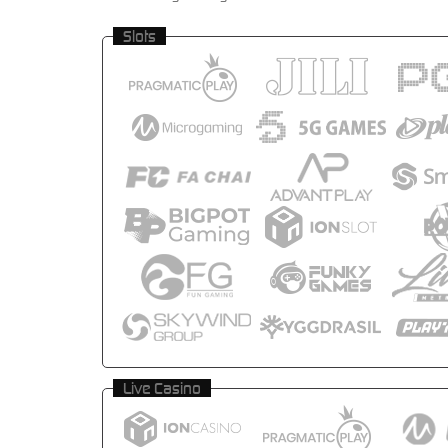
Slots
Live Casino