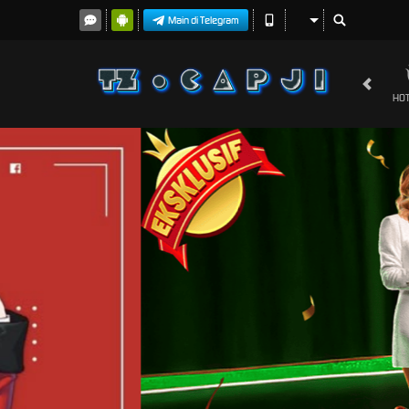
Main di Telegram
HO