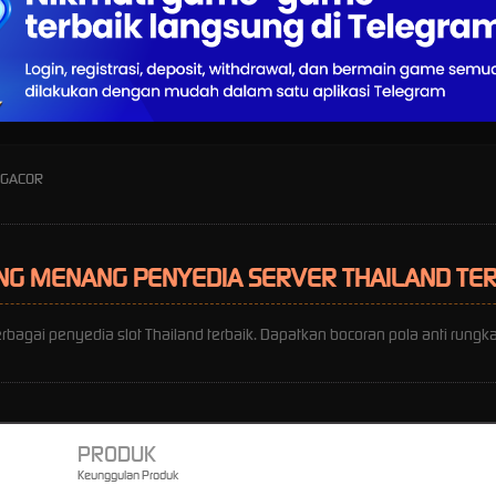
 GACOR
ANG MENANG PENYEDIA SERVER THAILAND TE
agai penyedia slot Thailand terbaik. Dapatkan bocoran pola anti rungkad
PRODUK
Keunggulan Produk