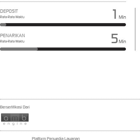
1
DEPOSIT
Min
Rata-Rata Waktu
5
PENARIKAN
Min
Rata-Rata Waktu
Bersertifikasi Dari
Platform Penyedia Layanan