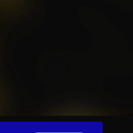
https://azgo
Ap
Panduan i
Pindai kod
untuk Un
Android 