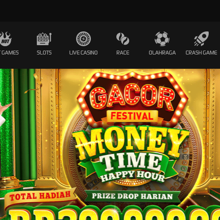
T GAMES
SLOTS
LIVE CASINO
RACE
OLAHRAGA
CRASH GAME