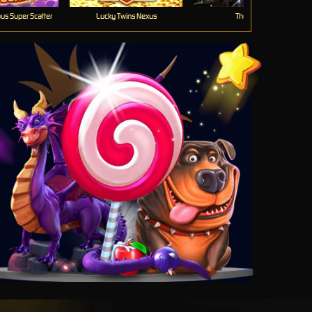
us Super Scatter
Lucky Twins Nexus
The Crypt