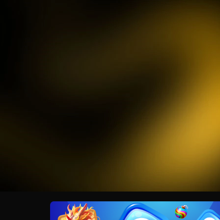
zeusba****u
IDR
5,076,000.00
Gates of Olympus 1000
kmsu****i
IDR
3,712,000.00
Aztec Gems Deluxe™
hend****2
IDR
3,178,000.00
Gates of Gatot Kaca 1000
zeusba****u
IDR
3,026,000.00
Gates of Olympus 1000
zeusba****u
IDR
2,779,500.00
Gates of Olympus 1000
di****1
IDR
2,664,000.00
Mahjong Wins 3 – Black
Scatter