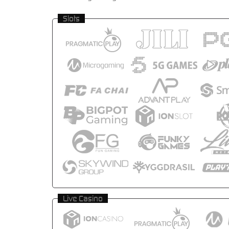
Slots
Live Casino