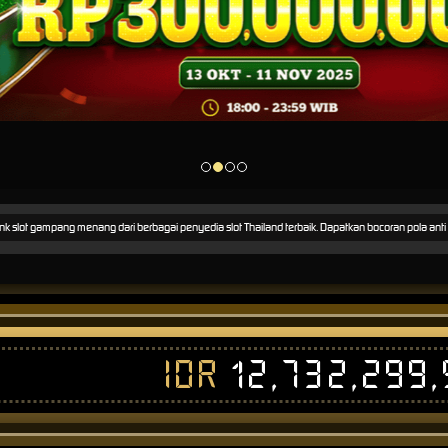
mpang menang dari berbagai penyedia slot Thailand terbaik. Dapatkan bocoran pola anti rungkad d
IDR
12,732,299