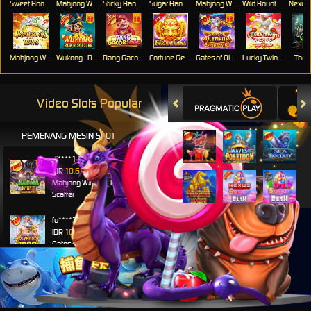
Sweet Bonanza Super Scatter
Mahjong Wins 3 – Black Scatter
Sticky Bandits Thunder Rail
Sugar Bang Bang 2
Mahjong Ways 2
Wild Bounty Showdown
Mahjong Ways
Wukong - Black Scatter
Bang Gacor 1000
Fortune Gems
Gates of Olympus Super Scatter
Lucky Twins Nexus
The 
Video Slots Popular
PEMENANG MESIN SLOT
di****1
IDR
10,653,800.00
Mahjong Wins 3 – Black
Scatter
fu****3
IDR
10,636,880.00
Gates of Olympus 1000
kari****6
IDR
9,602,000.00
Gates of Olympus™