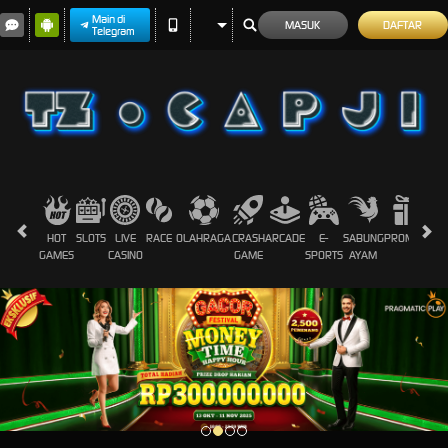
Main di
MASUK
DAFTAR
Telegram
HOT
SLOTS
LIVE
RACE
OLAHRAGA
CRASH
ARCADE
E-
SABUNG
PROMOSI
GAMES
CASINO
GAME
SPORTS
AYAM