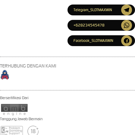
Telegram_SLOTMAXWIN
+628234545478
Facebook_SLOTMAXWIN
TERHUBUNG DENGAN KAMI
Bersertifikasi Dari
Tanggung Jawab Bermain