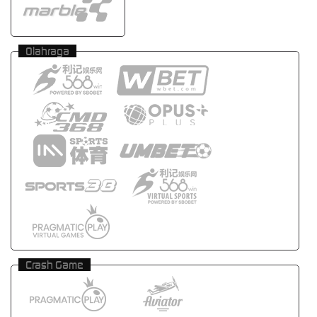
Olahraga
Crash Game