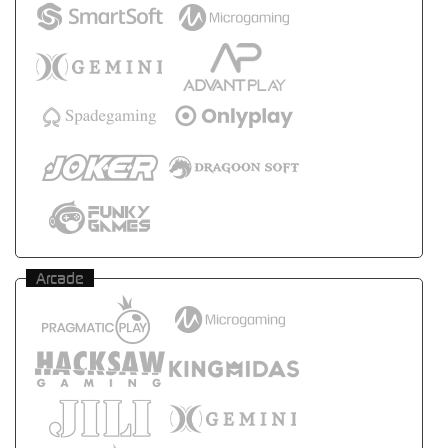
Arcade