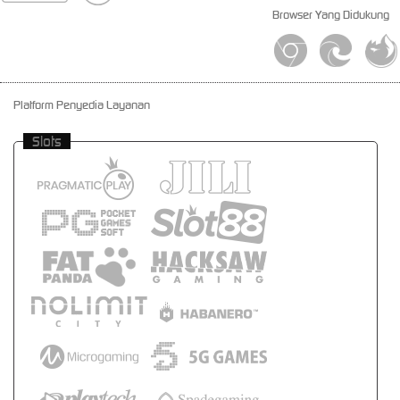
Browser Yang Didukung
Platform Penyedia Layanan
Slots