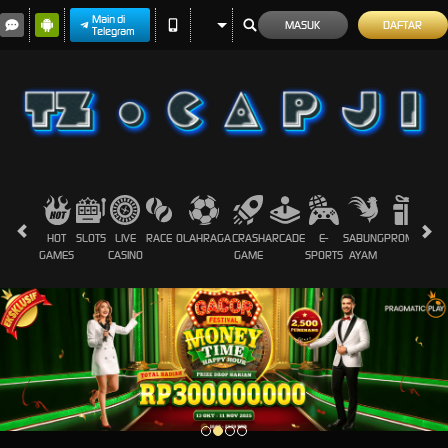
Main di
MASUK
DAFTAR
Telegram
HOT
SLOTS
LIVE
RACE
OLAHRAGA
CRASH
ARCADE
E-
SABUNG
PROMOSI
GAMES
CASINO
GAME
SPORTS
AYAM