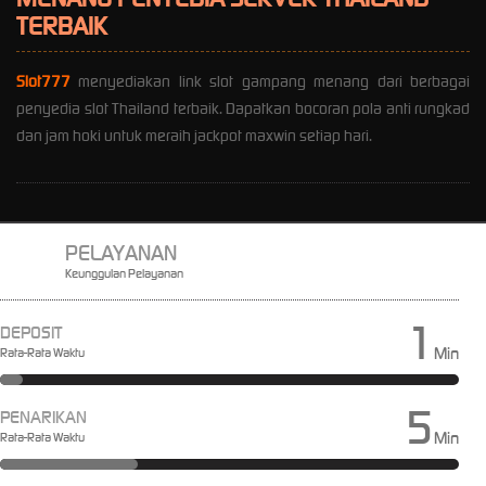
TERBAIK
Slot777
menyediakan link slot gampang menang dari berbagai
penyedia slot Thailand terbaik. Dapatkan bocoran pola anti rungkad
dan jam hoki untuk meraih jackpot maxwin setiap hari.
PELAYANAN
Keunggulan Pelayanan
1
DEPOSIT
Min
Rata-Rata Waktu
5
PENARIKAN
Min
Rata-Rata Waktu