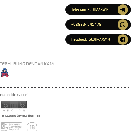
Telegram_SLOTMAXWIN
+628234545478
Facebook_SLOTMAXWIN
TERHUBUNG DENGAN KAMI
Bersertifikasi Dari
Tanggung Jawab Bermain