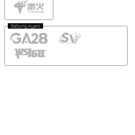
Sabung Ayam