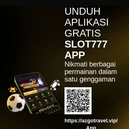
kari****6
UNDUH
IDR
7,914,000.00
Sugar Rush
APLIKASI
zeusba****u
IDR
5,076,000.00
GRATIS
Gates of Olympus 1000
SLOT777
kmsu****i
IDR
3,712,000.00
APP
Aztec Gems Deluxe™
Nikmati berbagai
hend****2
IDR
3,178,000.00
permainan dalam
Gates of Gatot Kaca 1000
satu genggaman
zeusba****u
IDR
3,026,000.00
Gates of Olympus 1000
zeusba****u
IDR
2,779,500.00
Gates of Olympus 1000
https://azgotravel.vip/
di****1
App