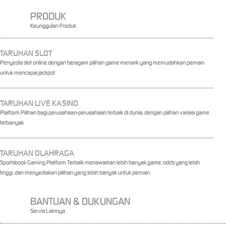
PRODUK
Keunggulan Produk
TARUHAN SLOT
Penyedia slot online dengan beragam pilihan game menarik yang memudahkan pemain
untuk mencapai jackpot
TARUHAN LIVE KASINO
Platform Pilihan bagi perusahaan-perusahaan terbaik di dunia, dengan pilihan variasi game
terbanyak
TARUHAN OLAHRAGA
Sportsbook Gaming Platform Terbaik menawarkan lebih banyak game, odds yang lebih
tinggi, dan menyediakan pilihan yang lebih banyak untuk pemain.
BANTUAN & DUKUNGAN
Servis Lainnya