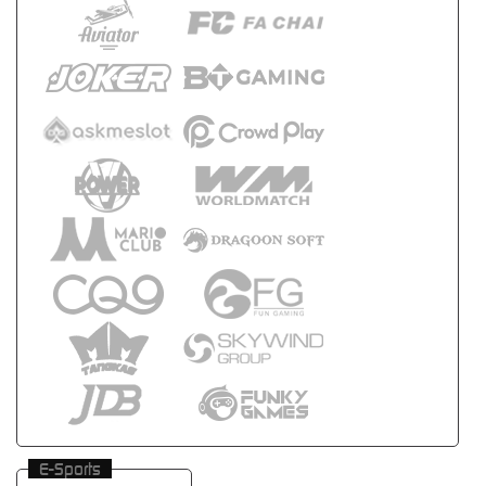
E-Sports