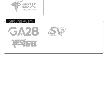
Sabung Ayam