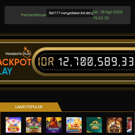
Sel, 18-Ags-2026
Slot777 menyediakan link slot gampang menang dari berbagai penye
Pemberitahuan
19.22.30
IDR
12,700,589,3
ACKPOT
LAY
GAME POPULER