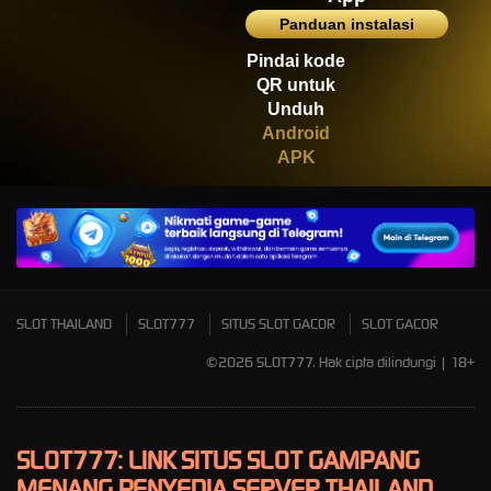
IDR
2,664,000.00
Panduan instalasi
Mahjong Wins 3 – Black
Scatter
Pindai kode
QR untuk
Unduh
Android
APK
SLOT THAILAND
SLOT777
SITUS SLOT GACOR
SLOT GACOR
©2026 SLOT777. Hak cipta dilindungi | 18+
SLOT777: LINK SITUS SLOT GAMPANG
MENANG PENYEDIA SERVER THAILAND