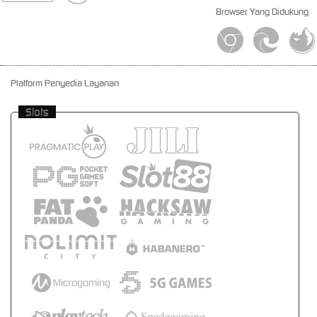
Browser Yang Didukung
Platform Penyedia Layanan
Slots