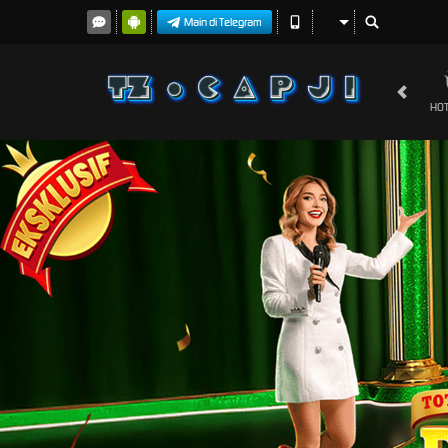
Main di Telegram
HO