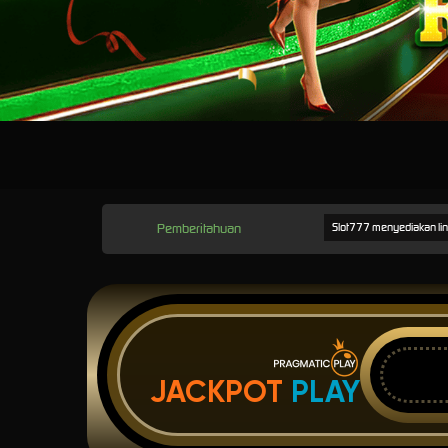
Pemberitahuan
Slot777 menyediakan link slot gam
JACKPOT
PLAY