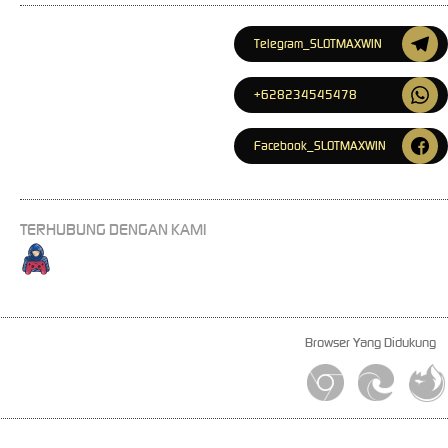
Telegram_SLOTMAXWIN
+628234545478
Facebook_SLOTMAXWIN
TERHUBUNG DENGAN KAMI
Browser Yang Didukung