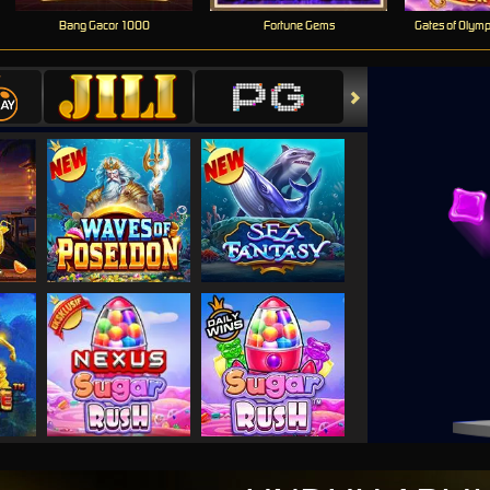
Bang Gacor 1000
Fortune Gems
Gates of Olymp