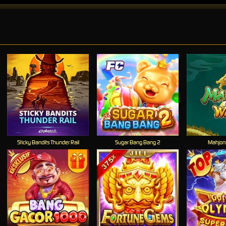
Sticky Bandits Thunder Rail
Sugar Bang Bang 2
Mahjon