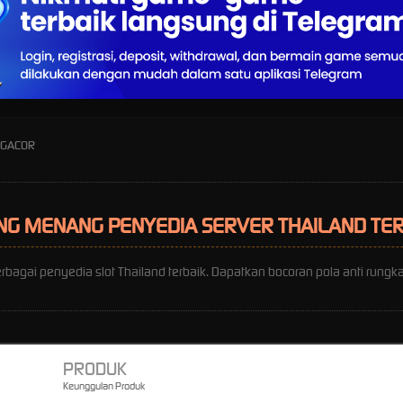
 GACOR
ANG MENANG PENYEDIA SERVER THAILAND TE
agai penyedia slot Thailand terbaik. Dapatkan bocoran pola anti rungkad
PRODUK
Keunggulan Produk