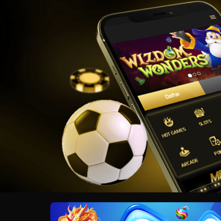
zeusba****u
IDR
5,076,000.00
Gates of Olympus 1000
kmsu****i
IDR
3,712,000.00
Aztec Gems Deluxe™
hend****2
IDR
3,178,000.00
Gates of Gatot Kaca 1000
zeusba****u
IDR
3,026,000.00
Gates of Olympus 1000
zeusba****u
IDR
2,779,500.00
Gates of Olympus 1000
di****1
IDR
2,664,000.00
Mahjong Wins 3 – Black
Scatter