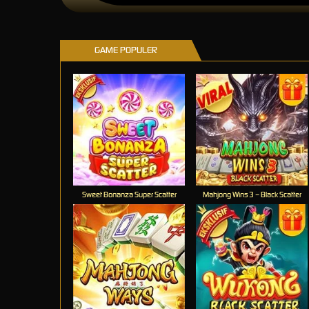
GAME POPULER
Sweet Bonanza Super Scatter
Mahjong Wins 3 – Black Scatter