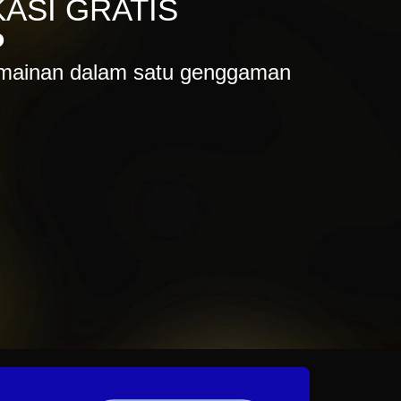
ASI GRATIS
P
rmainan dalam satu genggaman