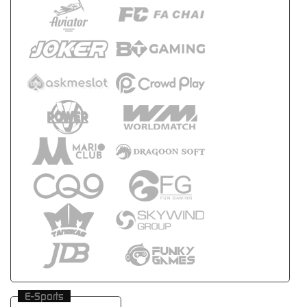
E-Sports