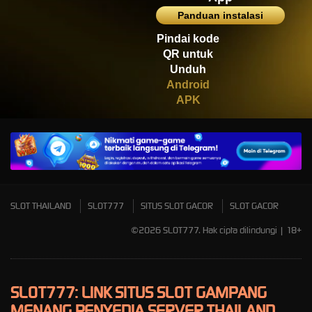
IDR
2,664,000.00
Panduan instalasi
Mahjong Wins 3 – Black
Scatter
Pindai kode
QR untuk
Unduh
Android
APK
SLOT THAILAND
SLOT777
SITUS SLOT GACOR
SLOT GACOR
©2026 SLOT777. Hak cipta dilindungi | 18+
SLOT777: LINK SITUS SLOT GAMPANG
MENANG PENYEDIA SERVER THAILAND