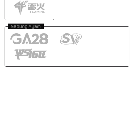
Sabung Ayam