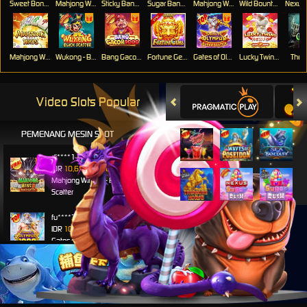
Sweet Bonanza Super Scatter
Mahjong Wins 3 – Black Scatter
Sticky Bandits Thunder Rail
Sugar Bang Bang 2
Mahjong Ways 2
Wild Bounty Showdown
Mahjong Ways
Wukong - Black Scatter
Bang Gacor 1000
Fortune Gems
Gates of Olympus Super Scatter
Lucky Twins Nexus
The 
Video Slots Popular
PEMENANG MESIN SLOT
di****1
IDR
10,653,800.00
Mahjong Wins 3 – Black
Scatter
fu****3
IDR
10,636,880.00
Gates of Olympus 1000
kari****6
IDR
9,602,000.00
Gates of Olympus™