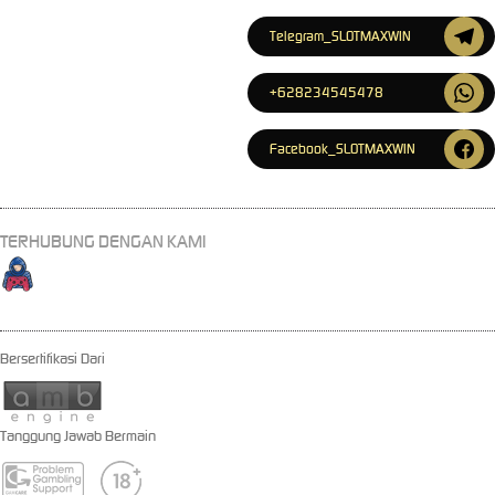
Telegram_SLOTMAXWIN
+628234545478
Facebook_SLOTMAXWIN
TERHUBUNG DENGAN KAMI
Bersertifikasi Dari
Tanggung Jawab Bermain