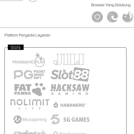
Browser Yang Didukung
Platform Penyedia Layanan
Slots