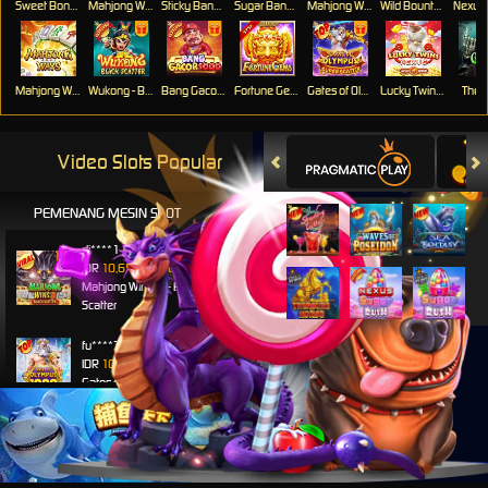
Sweet Bonanza Super Scatter
Mahjong Wins 3 – Black Scatter
Sticky Bandits Thunder Rail
Sugar Bang Bang 2
Mahjong Ways 2
Wild Bounty Showdown
Mahjong Ways
Wukong - Black Scatter
Bang Gacor 1000
Fortune Gems
Gates of Olympus Super Scatter
Lucky Twins Nexus
The 
Video Slots Popular
PEMENANG MESIN SLOT
di****1
IDR
10,653,800.00
Mahjong Wins 3 – Black
Scatter
fu****3
IDR
10,636,880.00
Gates of Olympus 1000
kari****6
IDR
9,602,000.00
Gates of Olympus™