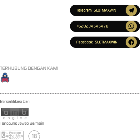
Telegram_SLOTMAXWIN
+628234545478
Facebook_SLOTMAXWIN
TERHUBUNG DENGAN KAMI
Bersertifikasi Dari
Tanggung Jawab Bermain