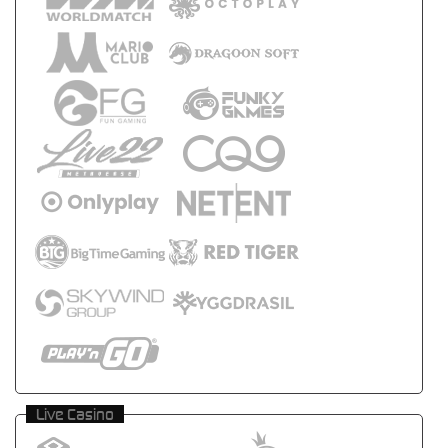
Live Casino