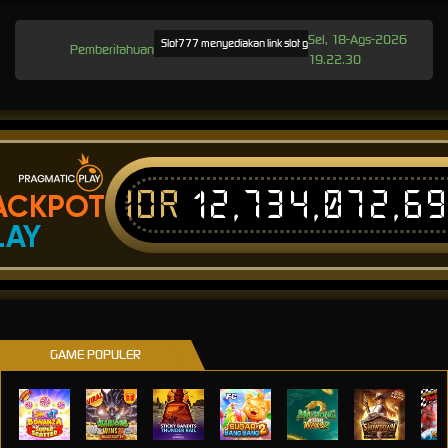
Sel, 18-Ags-2026
Slot777 menyediakan link slot gampang menang dari berbagai penyed
Pemberitahuan
19.22.30
IDR
12,734,072,6
ACKPOT
LAY
GAME POPULER