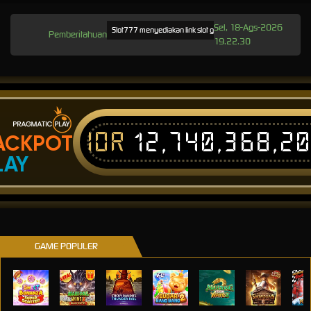
Sel, 18-Ags-2026
Slot777 menyediakan link slot gampang menang dari berbagai penyed
Pemberitahuan
19.22.30
IDR
12,740,368,2
ACKPOT
LAY
GAME POPULER