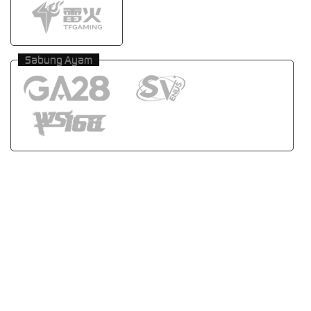
Sabung Ayam