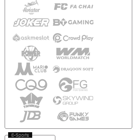
E-Sports