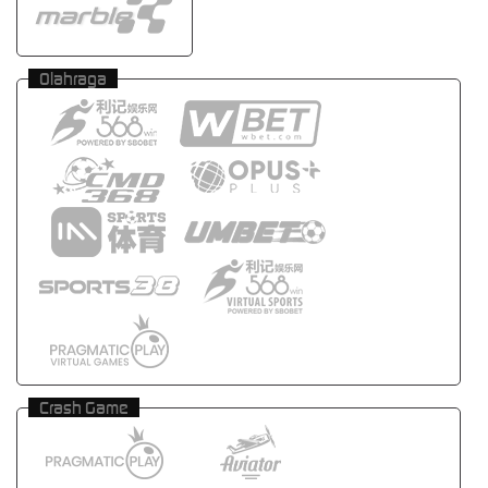
Olahraga
Crash Game