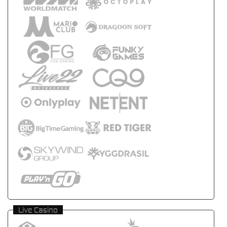
Live Casino