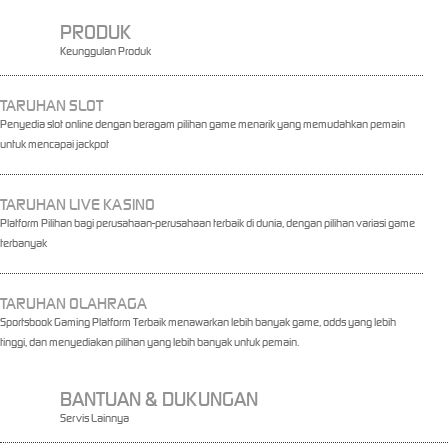
PRODUK
Keunggulan Produk
TARUHAN SLOT
Penyedia slot online dengan beragam pilihan game menarik yang memudahkan pemain
untuk mencapai jackpot
TARUHAN LIVE KASINO
Platform Pilihan bagi perusahaan-perusahaan terbaik di dunia, dengan pilihan variasi game
terbanyak
TARUHAN OLAHRAGA
Sportsbook Gaming Platform Terbaik menawarkan lebih banyak game, odds yang lebih
tinggi, dan menyediakan pilihan yang lebih banyak untuk pemain.
BANTUAN & DUKUNGAN
Servis Lainnya