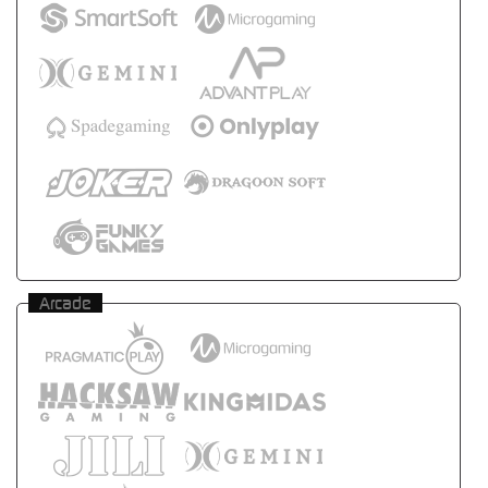
Arcade