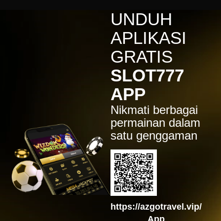
kari****6
UNDUH
IDR
7,914,000.00
Sugar Rush
APLIKASI
zeusba****u
IDR
5,076,000.00
GRATIS
Gates of Olympus 1000
SLOT777
kmsu****i
IDR
3,712,000.00
APP
Aztec Gems Deluxe™
Nikmati berbagai
hend****2
IDR
3,178,000.00
permainan dalam
Gates of Gatot Kaca 1000
satu genggaman
zeusba****u
IDR
3,026,000.00
Gates of Olympus 1000
zeusba****u
IDR
2,779,500.00
Gates of Olympus 1000
https://azgotravel.vip/
di****1
App