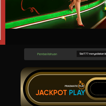
Pemberitahuan
Slot777 menyediakan link slot gam
JACKPOT
PLAY