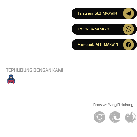
Telegram_SLOTMAXWIN
+628234545478
Facebook_SLOTMAXWIN
TERHUBUNG DENGAN KAMI
Browser Yang Didukung