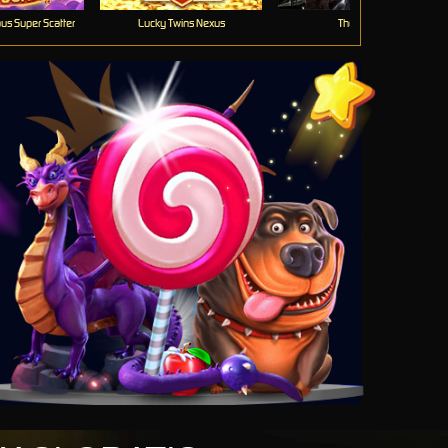
us Super Scatter
Lucky Twins Nexus
The Crypt