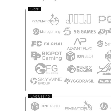
Slots
Live Casino