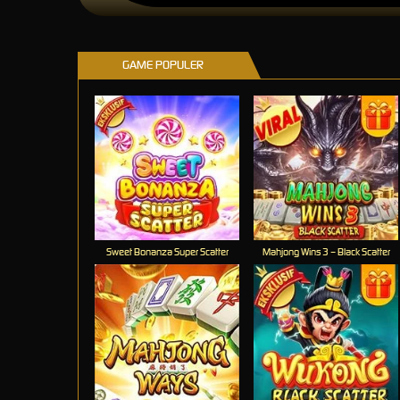
GAME POPULER
Sweet Bonanza Super Scatter
Mahjong Wins 3 – Black Scatter