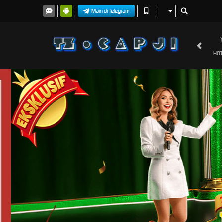
Main di Telegram
HO