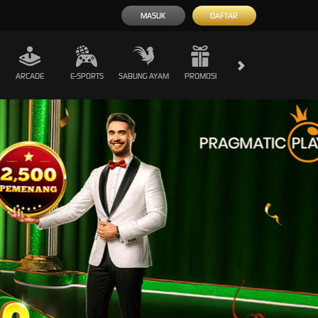
MASUK
DAFTAR
ARCADE
E-SPORTS
SABUNG AYAM
PROMOSI