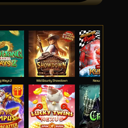
g Ways 2
Wild Bounty Showdown
Nexus Koi Gate