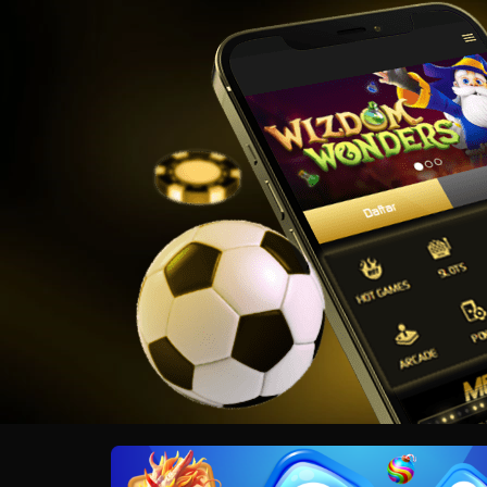
zeusba****u
IDR
5,076,000.00
Gates of Olympus 1000
kmsu****i
IDR
3,712,000.00
Aztec Gems Deluxe™
hend****2
IDR
3,178,000.00
Gates of Gatot Kaca 1000
zeusba****u
IDR
3,026,000.00
Gates of Olympus 1000
zeusba****u
IDR
2,779,500.00
Gates of Olympus 1000
di****1
IDR
2,664,000.00
Mahjong Wins 3 – Black
Scatter