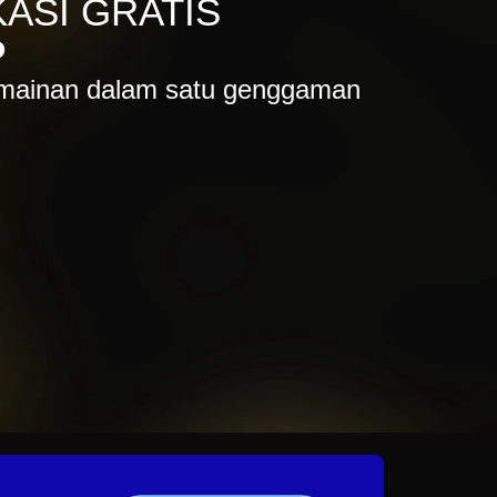
ASI GRATIS
P
rmainan dalam satu genggaman