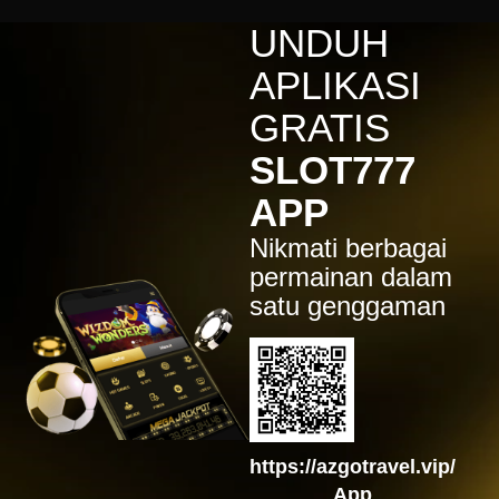
kari****6
UNDUH
IDR
7,914,000.00
Sugar Rush
APLIKASI
zeusba****u
IDR
5,076,000.00
GRATIS
Gates of Olympus 1000
SLOT777
kmsu****i
IDR
3,712,000.00
APP
Aztec Gems Deluxe™
Nikmati berbagai
hend****2
IDR
3,178,000.00
permainan dalam
Gates of Gatot Kaca 1000
satu genggaman
zeusba****u
IDR
3,026,000.00
Gates of Olympus 1000
zeusba****u
IDR
2,779,500.00
Gates of Olympus 1000
https://azgotravel.vip/
di****1
App