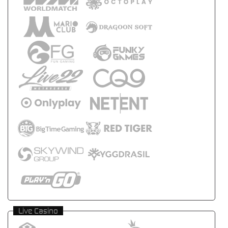
Live Casino