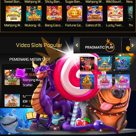
Sweet Bonanza Super Scatter
Mahjong Wins 3 – Black Scatter
Sticky Bandits Thunder Rail
Sugar Bang Bang 2
Mahjong Ways 2
Wild Bounty Showdown
Mahjong Ways
Wukong - Black Scatter
Bang Gacor 1000
Fortune Gems
Gates of Olympus Super Scatter
Lucky Twins Nexus
The 
Video Slots Popular
PEMENANG MESIN SLOT
di****1
IDR
10,653,800.00
Mahjong Wins 3 – Black
Scatter
fu****3
IDR
10,636,880.00
Gates of Olympus 1000
kari****6
IDR
9,602,000.00
Gates of Olympus™