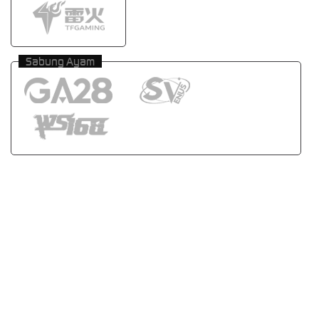
Sabung Ayam