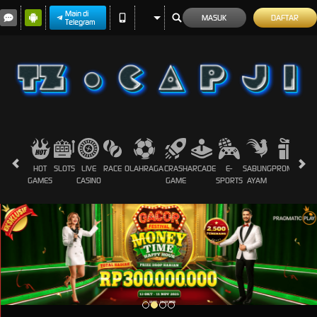
Main di
MASUK
DAFTAR
Telegram
HOT
SLOTS
LIVE
RACE
OLAHRAGA
CRASH
ARCADE
E-
SABUNG
PROMOSI
GAMES
CASINO
GAME
SPORTS
AYAM