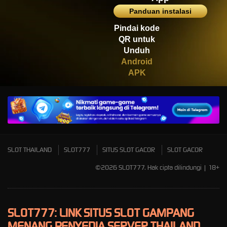
IDR
2,664,000.00
Panduan instalasi
Mahjong Wins 3 – Black
Scatter
Pindai kode
QR untuk
Unduh
Android
APK
SLOT THAILAND
SLOT777
SITUS SLOT GACOR
SLOT GACOR
©2026 SLOT777. Hak cipta dilindungi | 18+
SLOT777: LINK SITUS SLOT GAMPANG
MENANG PENYEDIA SERVER THAILAND