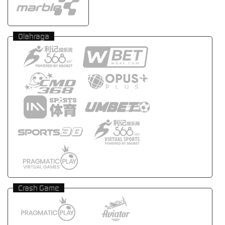
Olahraga
Crash Game