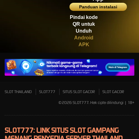
IDR
2,664,000.00
Panduan instalasi
Mahjong Wins 3 – Black
Scatter
Pindai kode
QR untuk
Unduh
Android
APK
SLOT THAILAND
SLOT777
SITUS SLOT GACOR
SLOT GACOR
©2026 SLOT777. Hak cipta dilindungi | 18+
SLOT777: LINK SITUS SLOT GAMPANG
MENANG PENYEDIA SERVER THAILAND