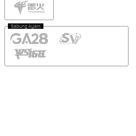
Sabung Ayam