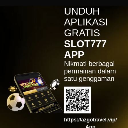
kari****6
UNDUH
IDR
7,914,000.00
Sugar Rush
APLIKASI
zeusba****u
IDR
5,076,000.00
GRATIS
Gates of Olympus 1000
SLOT777
kmsu****i
IDR
3,712,000.00
APP
Aztec Gems Deluxe™
Nikmati berbagai
hend****2
IDR
3,178,000.00
permainan dalam
Gates of Gatot Kaca 1000
satu genggaman
zeusba****u
IDR
3,026,000.00
Gates of Olympus 1000
zeusba****u
IDR
2,779,500.00
Gates of Olympus 1000
https://azgotravel.vip/
di****1
App