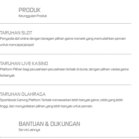
PRODUK
Keunggulan Produk
TARUHAN SLOT
Penyedia slot online dengan beragam pilihan game menarik yang memudahkan pemain
untuk mencapai jackpot
TARUHAN LIVE KASINO
Platform Pilihan bagi perusahaan-perusahaan terbaik di dunia, dengan pilihan variasi game
terbanyak
TARUHAN OLAHRAGA
Sportsbook Gaming Platform Terbaik menawarkan lebih banyak game, odds yang lebih
tinggi, dan menyediakan pilihan yang lebih banyak untuk pemain.
BANTUAN & DUKUNGAN
Servis Lainnya