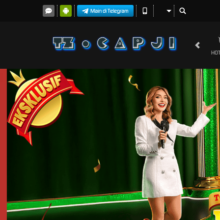
Main di Telegram
HO