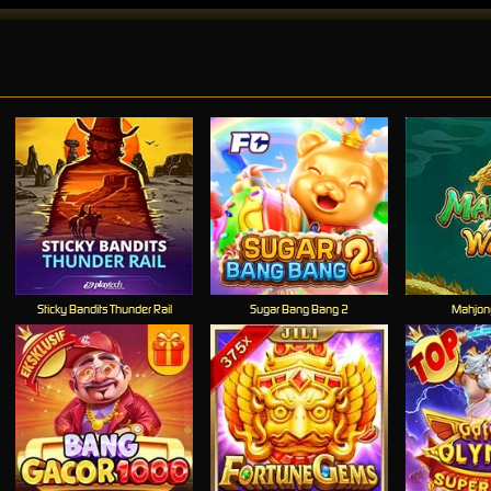
Sticky Bandits Thunder Rail
Sugar Bang Bang 2
Mahjon