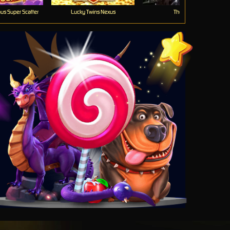
us Super Scatter
Lucky Twins Nexus
The Crypt