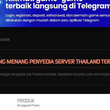
 GACOR
ANG MENANG PENYEDIA SERVER THAILAND TE
agai penyedia slot Thailand terbaik. Dapatkan bocoran pola anti rungkad
PRODUK
Keunggulan Produk