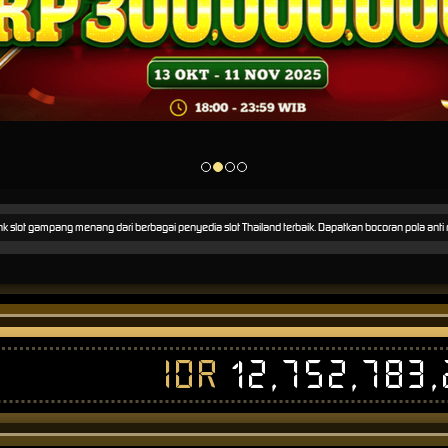
pang menang dari berbagai penyedia slot Thailand terbaik. Dapatkan bocoran pola anti rungkad da
IDR
12,752,783