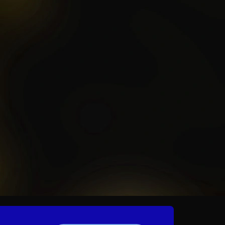
https://azgo
Ap
Panduan i
Pindai kod
untuk Un
Android 