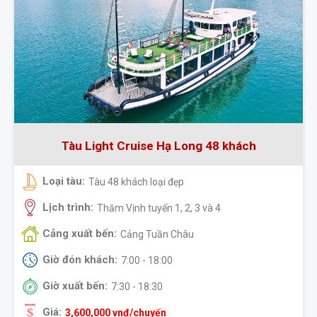
t Cruise Hạ Long 48 khách
Du thuyền 
Loại tàu:
48 khách loại đẹp
Du thuyền
Lịch trình:
ăm Vịnh tuyến 1, 2, 3 và 4
Tour 2h,
n:
Cảng xuất bến:
Cảng Tuần Châu
Cả
h:
Giờ đón khách:
7:00 - 18:00
7:
Giờ xuất bến:
7:30 - 18:30
7:30 
Giá:
0
vnđ/chuyến
24,300,000
vn