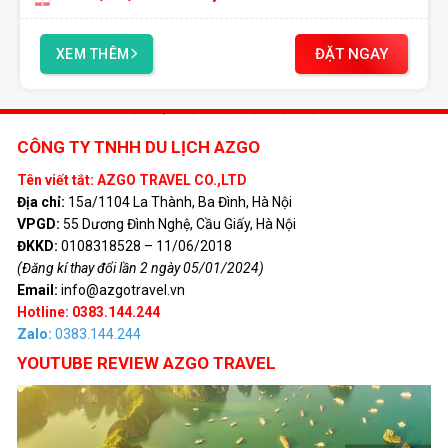
ĐẶT NGAY
XEM THÊM
CÔNG TY TNHH DU LỊCH AZGO
Tên viết tắt: AZGO TRAVEL CO.,LTD
Địa chỉ:
15a/1104 La Thành, Ba Đình, Hà Nội
VPGD:
55 Dương Đình Nghệ, Cầu Giấy, Hà Nội
ĐKKD:
0108318528 – 11/06/2018
(Đăng kí thay đổi lần 2 ngày 05/01/2024)
Email:
info@azgotravel.vn
Hotline: 0383.144.244
Zalo:
0383.144.244
YOUTUBE REVIEW AZGO TRAVEL