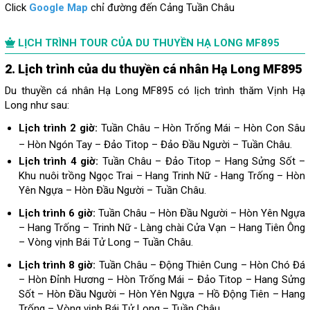
Click
Google Map
chỉ đường đến Cảng Tuần Châu
LỊCH TRÌNH TOUR CỦA DU THUYỀN HẠ LONG MF895
2. Lịch trình của du thuyền cá nhân Hạ Long MF895
Du thuyền cá nhân Hạ Long MF895 có lịch trình thăm Vịnh Hạ
Long như sau:
Lịch trình 2 giờ:
Tuần Châu – Hòn Trống Mái – Hòn Con Sâu
– Hòn Ngón Tay – Đảo Titop – Đảo Đầu Người – Tuần Châu.
Lịch trình 4 giờ:
Tuần Châu – Đảo Titop – Hang Sửng Sốt –
Khu nuôi trồng Ngọc Trai – Hang Trinh Nữ - Hang Trống – Hòn
Yên Ngựa – Hòn Đầu Người – Tuần Châu.
Lịch trình 6 giờ:
Tuần Châu – Hòn Đầu Người – Hòn Yên Ngựa
– Hang Trống – Trinh Nữ - Làng chài Cửa Vạn – Hang Tiên Ông
– Vòng vịnh Bái Tử Long – Tuần Châu.
Lịch trình 8 giờ:
Tuần Châu – Động Thiên Cung – Hòn Chó Đá
– Hòn Đỉnh Hương – Hòn Trống Mái – Đảo Titop – Hang Sửng
Sốt – Hòn Đầu Người – Hòn Yên Ngựa – Hồ Động Tiên – Hang
Trống – Vòng vịnh Bái Tử Long – Tuần Châu.