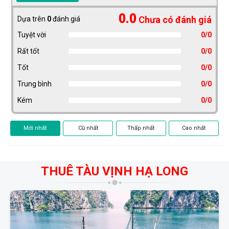
0.0
Chưa có đánh giá
Dựa trên
0
đánh giá
Tuyệt vời
0/0
Rất tốt
0/0
Tốt
0/0
Trung bình
0/0
Kém
0/0
Mới nhất
Cũ nhất
Thấp nhất
Cao nhất
THUÊ TÀU VỊNH HẠ LONG