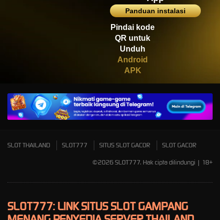
IDR
2,664,000.00
Panduan instalasi
Mahjong Wins 3 – Black
Scatter
Pindai kode
QR untuk
Unduh
Android
APK
SLOT THAILAND
SLOT777
SITUS SLOT GACOR
SLOT GACOR
©2026 SLOT777. Hak cipta dilindungi | 18+
SLOT777: LINK SITUS SLOT GAMPANG
MENANG PENYEDIA SERVER THAILAND