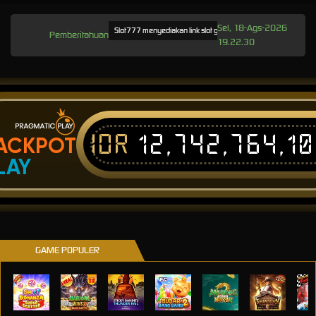
Sel, 18-Ags-2026
Slot777 menyediakan link slot gampang menang dari berbagai penyed
Pemberitahuan
19.22.30
IDR
12,742,764,1
ACKPOT
LAY
GAME POPULER