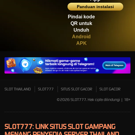
IDR
2,664,000.00
Panduan instalasi
Mahjong Wins 3 – Black
Scatter
Pindai kode
QR untuk
Unduh
Android
APK
SLOT THAILAND
SLOT777
SITUS SLOT GACOR
SLOT GACOR
©2026 SLOT777. Hak cipta dilindungi | 18+
SLOT777: LINK SITUS SLOT GAMPANG
MENANG PENYEDIA SERVER THAILAND