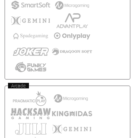
Arcade