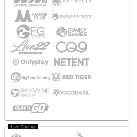
Live Casino