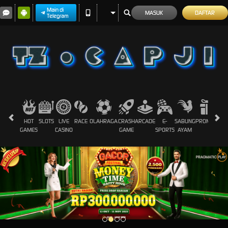
Main di
MASUK
DAFTAR
Telegram
HOT
SLOTS
LIVE
RACE
OLAHRAGA
CRASH
ARCADE
E-
SABUNG
PROMOSI
GAMES
CASINO
GAME
SPORTS
AYAM