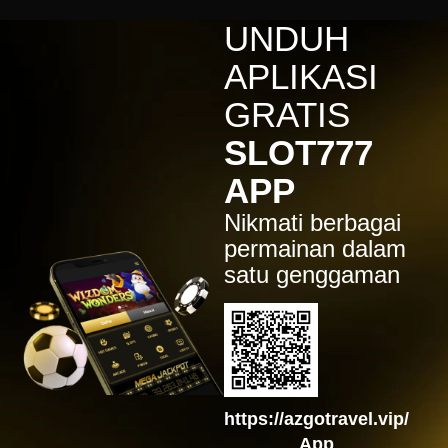
kari****6
UNDUH
IDR
7,914,000.00
Sugar Rush
APLIKASI
zeusba****u
IDR
5,076,000.00
GRATIS
Gates of Olympus 1000
SLOT777
kmsu****i
IDR
3,712,000.00
APP
Aztec Gems Deluxe™
Nikmati berbagai
hend****2
IDR
3,178,000.00
permainan dalam
Gates of Gatot Kaca 1000
satu genggaman
zeusba****u
IDR
3,026,000.00
Gates of Olympus 1000
zeusba****u
IDR
2,779,500.00
Gates of Olympus 1000
https://azgotravel.vip/
di****1
App