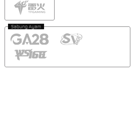
Sabung Ayam