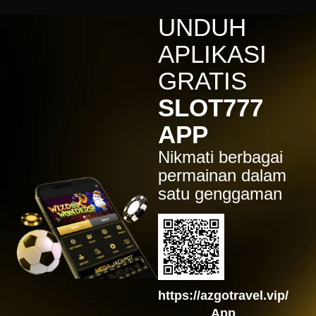
kari****6
UNDUH
IDR
7,914,000.00
Sugar Rush
APLIKASI
zeusba****u
IDR
5,076,000.00
GRATIS
Gates of Olympus 1000
SLOT777
kmsu****i
IDR
3,712,000.00
APP
Aztec Gems Deluxe™
Nikmati berbagai
hend****2
IDR
3,178,000.00
permainan dalam
Gates of Gatot Kaca 1000
satu genggaman
zeusba****u
IDR
3,026,000.00
Gates of Olympus 1000
zeusba****u
IDR
2,779,500.00
Gates of Olympus 1000
https://azgotravel.vip/
di****1
App