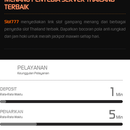
TERBAIK
Slot777
menyediakan link slot gampang menang dari berbagai
penyedia slot Thailand terbaik. Dapatkan bocoran pola anti rungkad
dan jam hoki untuk meraih jackpot maxwin setiap hari.
PELAYANAN
Keunggulan Pelayanan
1
DEPOSIT
Min
Rata-Rata Waktu
5
PENARIKAN
Min
Rata-Rata Waktu