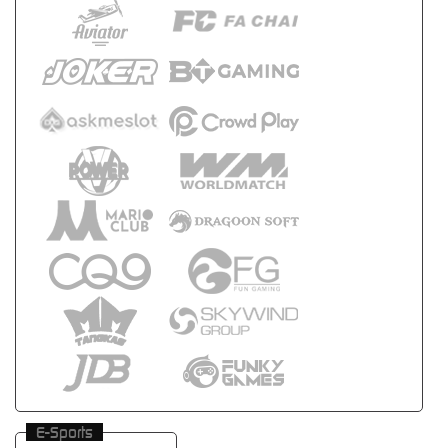
E-Sports