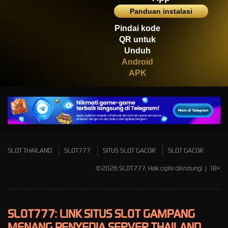
IDR
2,664,000.00
Panduan instalasi
Mahjong Wins 3 – Black
Scatter
Pindai kode
QR untuk
Unduh
Android
APK
SLOT THAILAND
SLOT777
SITUS SLOT GACOR
SLOT GACOR
©2026 SLOT777. Hak cipta dilindungi | 18+
SLOT777: LINK SITUS SLOT GAMPANG
MENANG PENYEDIA SERVER THAILAND