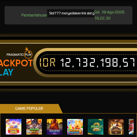
Sel, 18-Ags-2026
Slot777 menyediakan link slot gampang menang dari berbagai penyed
Pemberitahuan
19.22.30
IDR
12,732,198,5
ACKPOT
LAY
GAME POPULER