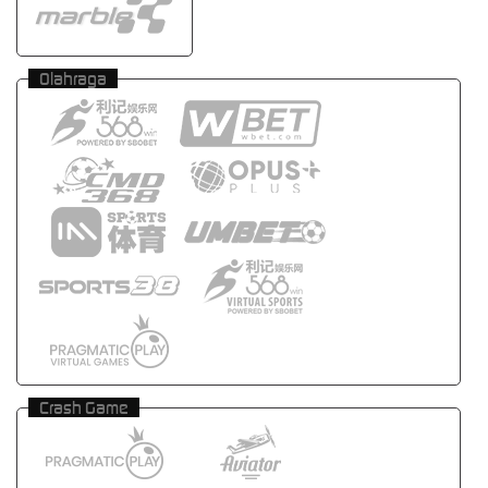
Olahraga
Crash Game