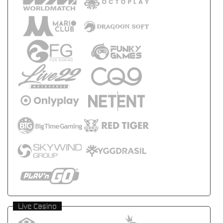
Live Casino