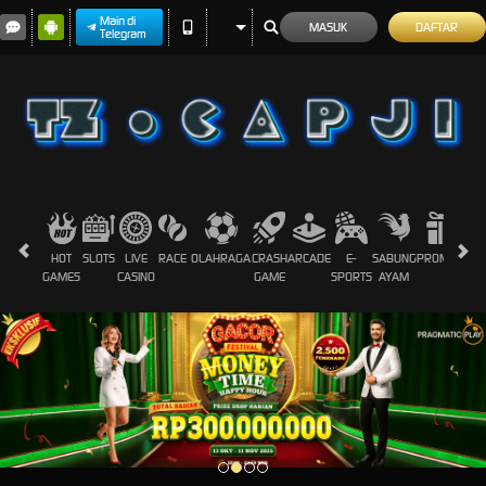
Main di
MASUK
DAFTAR
Telegram
HOT
SLOTS
LIVE
RACE
OLAHRAGA
CRASH
ARCADE
E-
SABUNG
PROMOSI
GAMES
CASINO
GAME
SPORTS
AYAM