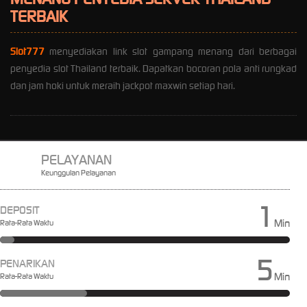
TERBAIK
Slot777
menyediakan link slot gampang menang dari berbagai
penyedia slot Thailand terbaik. Dapatkan bocoran pola anti rungkad
dan jam hoki untuk meraih jackpot maxwin setiap hari.
PELAYANAN
Keunggulan Pelayanan
1
DEPOSIT
Min
Rata-Rata Waktu
5
PENARIKAN
Min
Rata-Rata Waktu