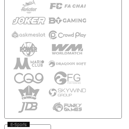
E-Sports