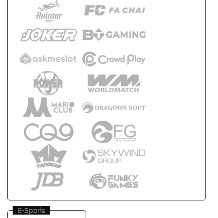
E-Sports