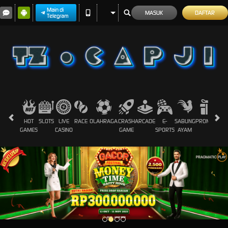
Main di
MASUK
DAFTAR
Telegram
HOT
SLOTS
LIVE
RACE
OLAHRAGA
CRASH
ARCADE
E-
SABUNG
PROMOSI
GAMES
CASINO
GAME
SPORTS
AYAM