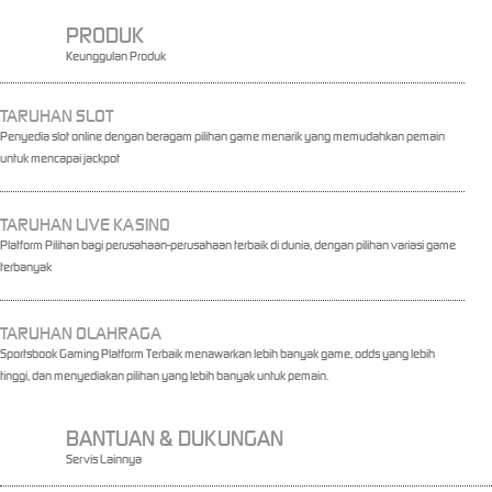
PRODUK
Keunggulan Produk
TARUHAN SLOT
Penyedia slot online dengan beragam pilihan game menarik yang memudahkan pemain
untuk mencapai jackpot
TARUHAN LIVE KASINO
Platform Pilihan bagi perusahaan-perusahaan terbaik di dunia, dengan pilihan variasi game
terbanyak
TARUHAN OLAHRAGA
Sportsbook Gaming Platform Terbaik menawarkan lebih banyak game, odds yang lebih
tinggi, dan menyediakan pilihan yang lebih banyak untuk pemain.
BANTUAN & DUKUNGAN
Servis Lainnya