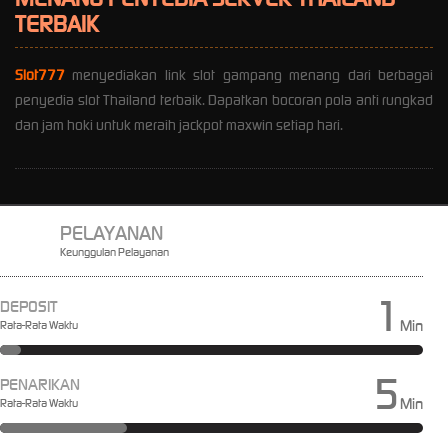
TERBAIK
Slot777
menyediakan link slot gampang menang dari berbagai
penyedia slot Thailand terbaik. Dapatkan bocoran pola anti rungkad
dan jam hoki untuk meraih jackpot maxwin setiap hari.
PELAYANAN
Keunggulan Pelayanan
1
DEPOSIT
Min
Rata-Rata Waktu
5
PENARIKAN
Min
Rata-Rata Waktu