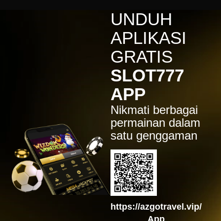
kari****6
UNDUH
IDR
7,914,000.00
Sugar Rush
APLIKASI
zeusba****u
IDR
5,076,000.00
GRATIS
Gates of Olympus 1000
SLOT777
kmsu****i
IDR
3,712,000.00
APP
Aztec Gems Deluxe™
Nikmati berbagai
hend****2
IDR
3,178,000.00
permainan dalam
Gates of Gatot Kaca 1000
satu genggaman
zeusba****u
IDR
3,026,000.00
Gates of Olympus 1000
zeusba****u
IDR
2,779,500.00
Gates of Olympus 1000
https://azgotravel.vip/
di****1
App