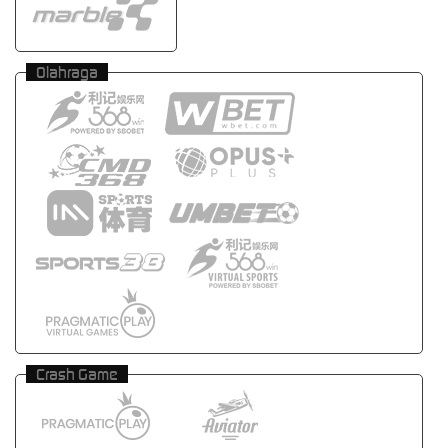
Olahraga
Crash Game