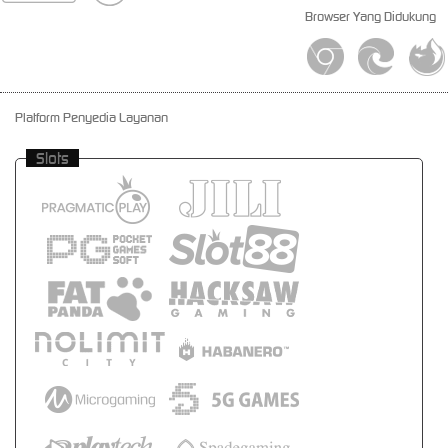
Browser Yang Didukung
Platform Penyedia Layanan
Slots