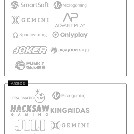
Arcade