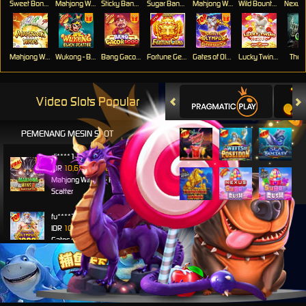
Sweet Bonanza Super Scatter
Mahjong Wins 3 – Black Scatter
Sticky Bandits Thunder Rail
Sugar Bang Bang 2
Mahjong Ways 2
Wild Bounty Showdown
Mahjong Ways
Wukong - Black Scatter
Bang Gacor 1000
Fortune Gems
Gates of Olympus Super Scatter
Lucky Twins Nexus
The 
Video Slots Popular
PEMENANG MESIN SLOT
di****1
IDR
10,653,800.00
Mahjong Wins 3 – Black
Scatter
fu****3
IDR
10,636,880.00
Gates of Olympus 1000
kari****6
IDR
9,602,000.00
Gates of Olympus™