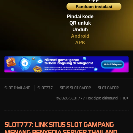
IDR
2,664,000.00
Panduan instalasi
Mahjong Wins 3 – Black
Scatter
Pindai kode
QR untuk
Unduh
Android
APK
SLOT THAILAND
SLOT777
SITUS SLOT GACOR
SLOT GACOR
©2026 SLOT777. Hak cipta dilindungi | 18+
SLOT777: LINK SITUS SLOT GAMPANG
MENANG PENYEDIA SERVER THAILAND