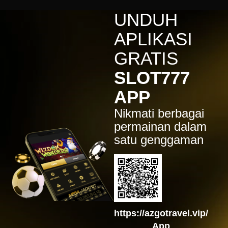
kari****6
UNDUH
IDR
7,914,000.00
Sugar Rush
APLIKASI
zeusba****u
IDR
5,076,000.00
GRATIS
Gates of Olympus 1000
SLOT777
kmsu****i
IDR
3,712,000.00
APP
Aztec Gems Deluxe™
Nikmati berbagai
hend****2
IDR
3,178,000.00
permainan dalam
Gates of Gatot Kaca 1000
satu genggaman
zeusba****u
IDR
3,026,000.00
Gates of Olympus 1000
zeusba****u
IDR
2,779,500.00
Gates of Olympus 1000
https://azgotravel.vip/
di****1
App