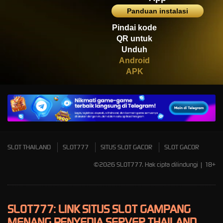
IDR
2,664,000.00
Panduan instalasi
Mahjong Wins 3 – Black
Scatter
Pindai kode
QR untuk
Unduh
Android
APK
SLOT THAILAND
SLOT777
SITUS SLOT GACOR
SLOT GACOR
©2026 SLOT777. Hak cipta dilindungi | 18+
SLOT777: LINK SITUS SLOT GAMPANG
MENANG PENYEDIA SERVER THAILAND