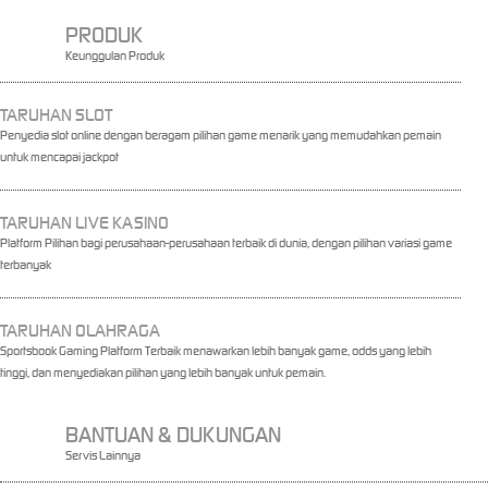
PRODUK
Keunggulan Produk
TARUHAN SLOT
Penyedia slot online dengan beragam pilihan game menarik yang memudahkan pemain
untuk mencapai jackpot
TARUHAN LIVE KASINO
Platform Pilihan bagi perusahaan-perusahaan terbaik di dunia, dengan pilihan variasi game
terbanyak
TARUHAN OLAHRAGA
Sportsbook Gaming Platform Terbaik menawarkan lebih banyak game, odds yang lebih
tinggi, dan menyediakan pilihan yang lebih banyak untuk pemain.
BANTUAN & DUKUNGAN
Servis Lainnya