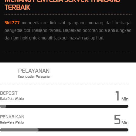
TERBAIK
Slot777
menyediakan link slot gampang menang dari berbagai
penyedia slot Thailand terbaik. Dapatkan bocoran pola anti rungkad
dan jam hoki untuk meraih jackpot maxwin setiap hari.
PELAYANAN
Keunggulan Pelayanan
1
DEPOSIT
Min
Rata-Rata Waktu
5
PENARIKAN
Min
Rata-Rata Waktu