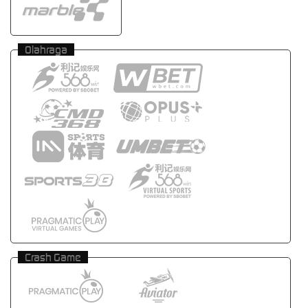
Olahraga
Crash Game