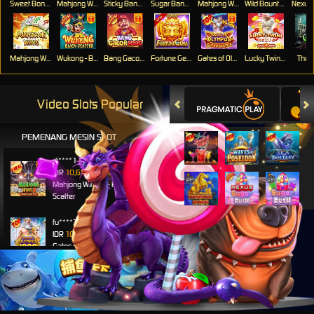
Sweet Bonanza Super Scatter
Mahjong Wins 3 – Black Scatter
Sticky Bandits Thunder Rail
Sugar Bang Bang 2
Mahjong Ways 2
Wild Bounty Showdown
Mahjong Ways
Wukong - Black Scatter
Bang Gacor 1000
Fortune Gems
Gates of Olympus Super Scatter
Lucky Twins Nexus
The 
Video Slots Popular
PEMENANG MESIN SLOT
di****1
IDR
10,653,800.00
Mahjong Wins 3 – Black
Scatter
fu****3
IDR
10,636,880.00
Gates of Olympus 1000
kari****6
IDR
9,602,000.00
Gates of Olympus™