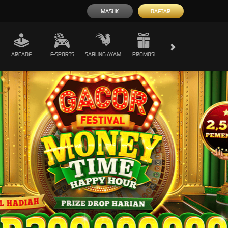
MASUK
DAFTAR
ARCADE
E-SPORTS
SABUNG AYAM
PROMOSI