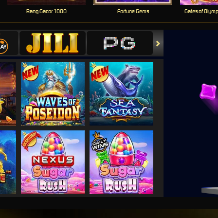
Bang Gacor 1000
Fortune Gems
Gates of Olymp