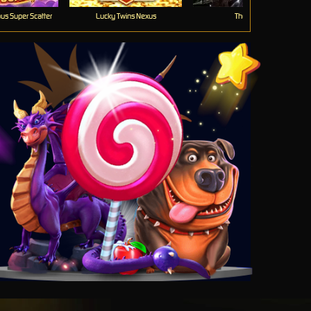
us Super Scatter
Lucky Twins Nexus
The Crypt