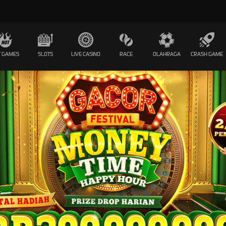
T GAMES
SLOTS
LIVE CASINO
RACE
OLAHRAGA
CRASH GAME