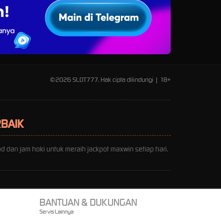
©2026 SLOT777. Hak cipta dilindungi | 18+
RBAIK
 dan jam hoki untuk meraih jackpot maxwin setiap hari.
BANTUAN & DUKUNGAN
Servis Lainnya