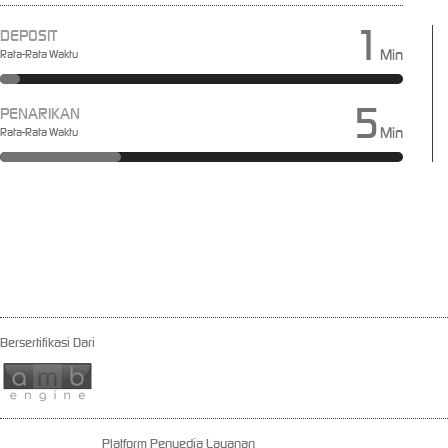
1
DEPOSIT
Min
Rata-Rata Waktu
5
PENARIKAN
Min
Rata-Rata Waktu
Bersertifikasi Dari
Platform Penyedia Layanan