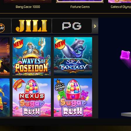
Bang Gacor 1000
Fortune Gems
Gates of Olymp