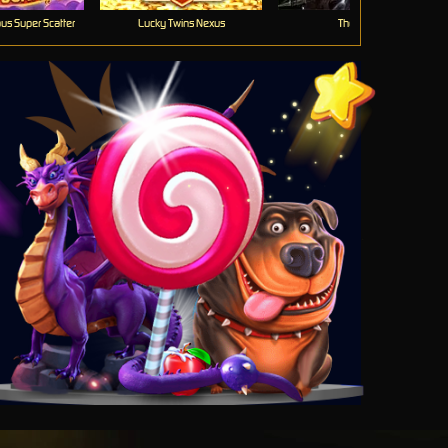
us Super Scatter
Lucky Twins Nexus
The Crypt