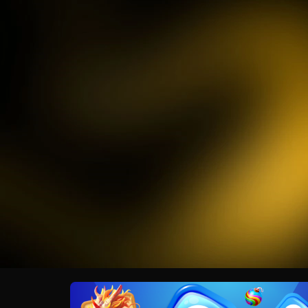
zeusba****u
IDR
5,076,000.00
Gates of Olympus 1000
kmsu****i
IDR
3,712,000.00
Aztec Gems Deluxe™
hend****2
IDR
3,178,000.00
Gates of Gatot Kaca 1000
zeusba****u
IDR
3,026,000.00
Gates of Olympus 1000
zeusba****u
IDR
2,779,500.00
Gates of Olympus 1000
di****1
IDR
2,664,000.00
Mahjong Wins 3 – Black
Scatter