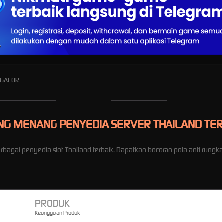
 GACOR
ANG MENANG PENYEDIA SERVER THAILAND TE
agai penyedia slot Thailand terbaik. Dapatkan bocoran pola anti rungkad
PRODUK
Keunggulan Produk