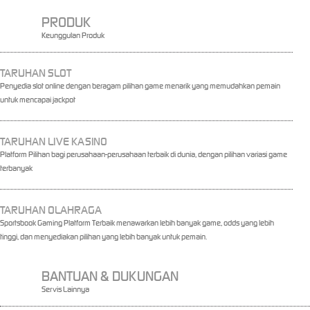
PRODUK
Keunggulan Produk
TARUHAN SLOT
Penyedia slot online dengan beragam pilihan game menarik yang memudahkan pemain
untuk mencapai jackpot
TARUHAN LIVE KASINO
Platform Pilihan bagi perusahaan-perusahaan terbaik di dunia, dengan pilihan variasi game
terbanyak
TARUHAN OLAHRAGA
Sportsbook Gaming Platform Terbaik menawarkan lebih banyak game, odds yang lebih
tinggi, dan menyediakan pilihan yang lebih banyak untuk pemain.
BANTUAN & DUKUNGAN
Servis Lainnya