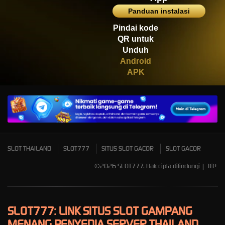
IDR
2,664,000.00
Panduan instalasi
Mahjong Wins 3 – Black
Scatter
Pindai kode
QR untuk
Unduh
Android
APK
SLOT THAILAND
SLOT777
SITUS SLOT GACOR
SLOT GACOR
©2026 SLOT777. Hak cipta dilindungi | 18+
SLOT777: LINK SITUS SLOT GAMPANG
MENANG PENYEDIA SERVER THAILAND