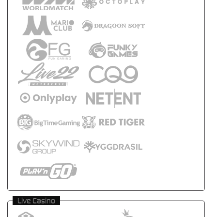
Live Casino