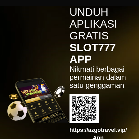
kari****6
UNDUH
IDR
7,914,000.00
Sugar Rush
APLIKASI
zeusba****u
IDR
5,076,000.00
GRATIS
Gates of Olympus 1000
SLOT777
kmsu****i
IDR
3,712,000.00
APP
Aztec Gems Deluxe™
Nikmati berbagai
hend****2
IDR
3,178,000.00
permainan dalam
Gates of Gatot Kaca 1000
satu genggaman
zeusba****u
IDR
3,026,000.00
Gates of Olympus 1000
zeusba****u
IDR
2,779,500.00
Gates of Olympus 1000
https://azgotravel.vip/
di****1
App