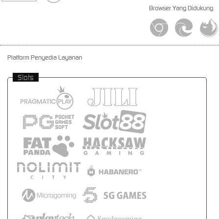
Browser Yang Didukung
Platform Penyedia Layanan
Slots