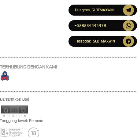
Telegram_SLOTMAXWIN
+628234545478
Facebook_SLOTMAXWIN
TERHUBUNG DENGAN KAMI
Bersertifikasi Dari
Tanggung Jawab Bermain