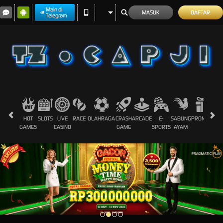
Main di
MASUK
DAFTAR
Telegram
HOT
SLOTS
LIVE
RACE
OLAHRAGA
CRASH
ARCADE
E-
SABUNG
PROMOSI
GAMES
CASINO
GAME
SPORTS
AYAM