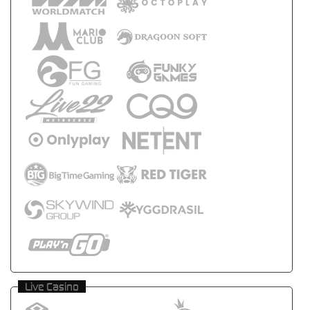
Live Casino