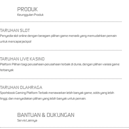
PRODUK
Keunggulan Produk
TARUHAN SLOT
Penyedia slot online dengan beragam pilihan game menarik yang memudahkan pemain
untuk mencapai jackpot
TARUHAN LIVE KASINO
Platform Pilihan bagi perusahaan-perusahaan terbaik di dunia, dengan pilihan variasi game
terbanyak
TARUHAN OLAHRAGA
Sportsbook Gaming Platform Terbaik menawarkan lebih banyak game, odds yang lebih
tinggi, dan menyediakan pilihan yang lebih banyak untuk pemain.
BANTUAN & DUKUNGAN
Servis Lainnya