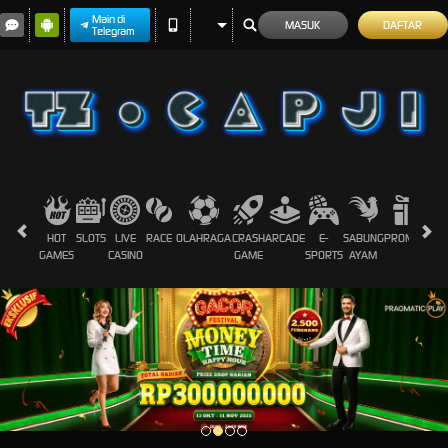
Main di
MASUK
DAFTAR
Telegram
HOT
SLOTS
LIVE
RACE
OLAHRAGA
CRASH
ARCADE
E-
SABUNG
PROMOSI
GAMES
CASINO
GAME
SPORTS
AYAM