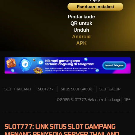
IDR
2,664,000.00
Panduan instalasi
Mahjong Wins 3 – Black
Scatter
Pindai kode
QR untuk
Unduh
Android
APK
SLOT THAILAND
SLOT777
SITUS SLOT GACOR
SLOT GACOR
©2026 SLOT777. Hak cipta dilindungi | 18+
SLOT777: LINK SITUS SLOT GAMPANG
MENANG PENYEDIA SERVER THAILAND