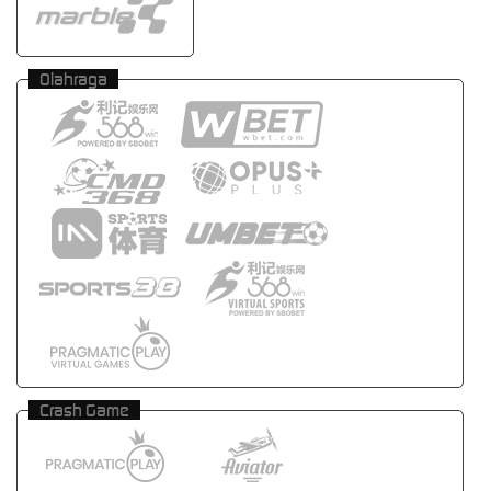
Olahraga
Crash Game