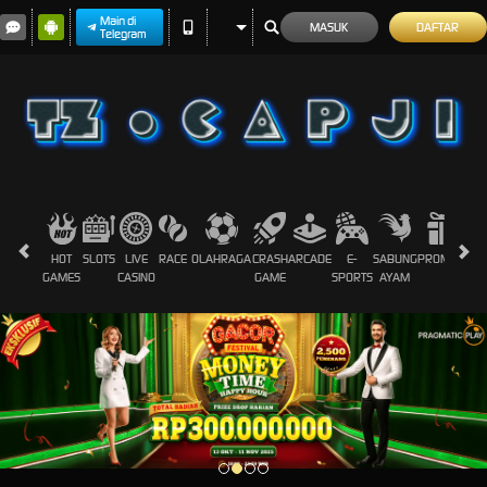
Main di
MASUK
DAFTAR
Telegram
HOT
SLOTS
LIVE
RACE
OLAHRAGA
CRASH
ARCADE
E-
SABUNG
PROMOSI
GAMES
CASINO
GAME
SPORTS
AYAM