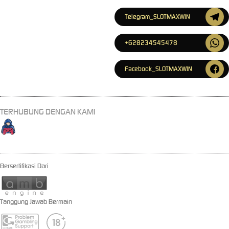
Telegram_SLOTMAXWIN
+628234545478
Facebook_SLOTMAXWIN
TERHUBUNG DENGAN KAMI
Bersertifikasi Dari
Tanggung Jawab Bermain