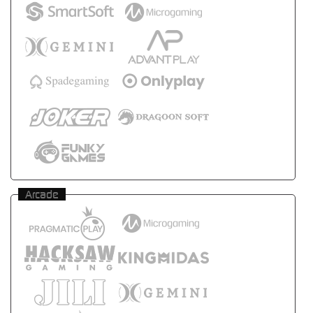
Arcade