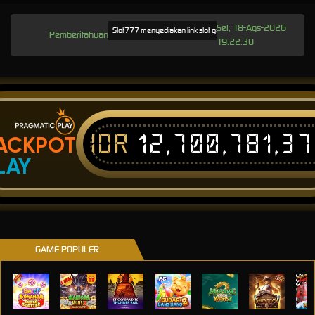
Sel, 18-Ags-2026
Slot777 menyediakan link slot gampang menang dari berbagai penyed
Pemberitahuan
19.22.30
IDR
12,700,781,3
ACKPOT
LAY
GAME POPULER