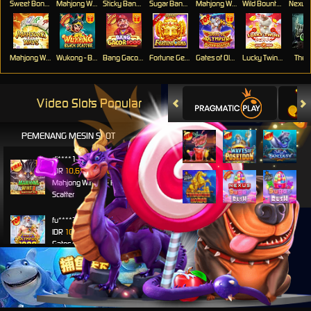
Sweet Bonanza Super Scatter
Mahjong Wins 3 – Black Scatter
Sticky Bandits Thunder Rail
Sugar Bang Bang 2
Mahjong Ways 2
Wild Bounty Showdown
Mahjong Ways
Wukong - Black Scatter
Bang Gacor 1000
Fortune Gems
Gates of Olympus Super Scatter
Lucky Twins Nexus
The 
Video Slots Popular
PEMENANG MESIN SLOT
di****1
IDR
10,653,800.00
Mahjong Wins 3 – Black
Scatter
fu****3
IDR
10,636,880.00
Gates of Olympus 1000
kari****6
IDR
9,602,000.00
Gates of Olympus™