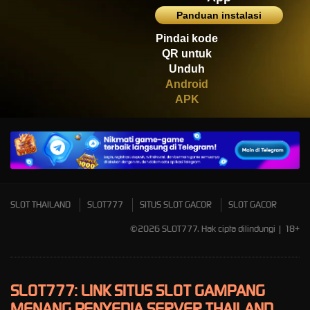
IDR
2,664,000.00
Panduan instalasi
Mahjong Wins 3 – Black
Scatter
Pindai kode
QR untuk
Unduh
Android
APK
SLOT THAILAND
SLOT777
SITUS SLOT GACOR
SLOT GACOR
©2026 SLOT777. Hak cipta dilindungi | 18+
SLOT777: LINK SITUS SLOT GAMPANG
MENANG PENYEDIA SERVER THAILAND